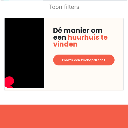
Toon filters
Dé manier om
een
huurhuis te
vinden
Plaats een zoekopdracht