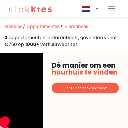
Stekkies
Appartementen
Klarenbeek
0
appartementen in klarenbeek , gevonden vanaf
€750 op
1000+
verhuurwebsites
Dé manier om een
huurhuis te vinden
Plaats een zoekopdracht