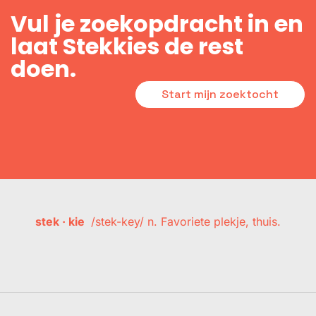
Vul je zoekopdracht in en
laat Stekkies de rest
doen.
Start mijn zoektocht
stek · kie
/stek-key/ n. Favoriete plekje, thuis.