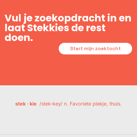
Vul je zoekopdracht in en
laat Stekkies de rest
doen.
Start mijn zoektocht
stek · kie
/stek-key/ n. Favoriete plekje, thuis.