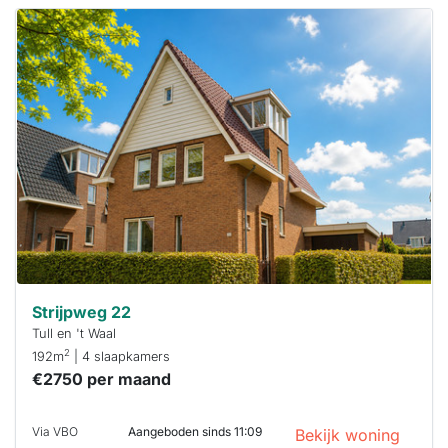
Deze woning
is
waarschijnlijk
al verhuurd
Om kans te
maken moet je
binnen 15
minuten
reageren.
Stekkies helpt
je hierbij!
Strijpweg 22
Tull en 't Waal
2
192m
| 4 slaapkamers
€2750 per maand
Via VBO
Aangeboden sinds 11:09
Bekijk woning