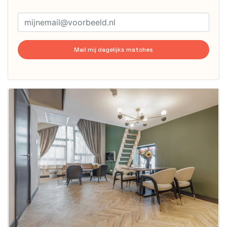
Mail mij dagelijks matches
Deze woning
is
waarschijnlijk
al verhuurd
Om kans te
maken moet je
binnen 15
minuten
reageren.
Stekkies helpt
je hierbij!