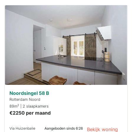
Deze woning
is
waarschijnlijk
al verhuurd
Om kans te
maken moet je
binnen 15
minuten
reageren.
Stekkies helpt
je hierbij!
Noordsingel 58 B
Rotterdam Noord
2
89m
| 2 slaapkamers
€2250 per maand
Via Huizenbalie
Aangeboden sinds 6:26
Bekijk woning