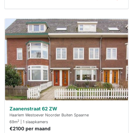
Deze woning
is
waarschijnlijk
al verhuurd
Om kans te
maken moet je
binnen 15
minuten
reageren.
Stekkies helpt
je hierbij!
Zaanenstraat 62 ZW
Haarlem Westoever Noorder Buiten Spaarne
2
69m
| 1 slaapkamers
€2100 per maand