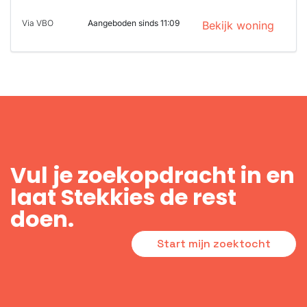
Via VBO
Aangeboden sinds 11:09
Bekijk woning
Vul je zoekopdracht in en
laat Stekkies de rest
doen.
Start mijn zoektocht