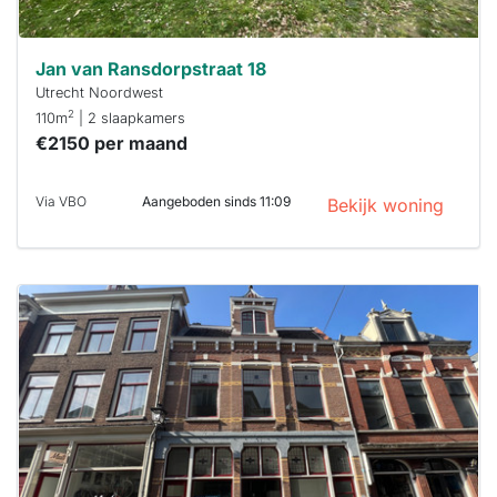
Jan van Ransdorpstraat 18
Utrecht Noordwest
2
110m
| 2 slaapkamers
€2150 per maand
Via VBO
Aangeboden sinds 11:09
Bekijk woning
Deze woning
is
waarschijnlijk
al verhuurd
Om kans te
maken moet je
binnen 15
minuten
reageren.
Stekkies helpt
je hierbij!