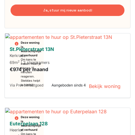
Ja, stuur mij nieuw aanbod!
Deze woning
is
St.Pieterstraat 13N
waarschijnlijk
Kerkrade
al verhuurd
Om kans te
2
69m
| 2 slaapkamers
maken moet je
€974 per maand
binnen 15
minuten
reageren.
Stekkies helpt
Via PrevooVastgoed
Aangeboden sinds 4
je hierbij!
Bekijk woning
Deze woning
is
Euterpelaan 128
waarschijnlijk
Heerlen
al verhuurd
Om kans te