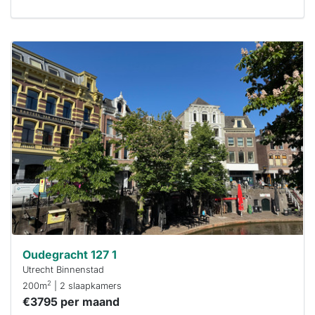
Deze woning
is
waarschijnlijk
al verhuurd
Om kans te
maken moet je
binnen 15
minuten
reageren.
Stekkies helpt
je hierbij!
Oudegracht 127 1
Utrecht Binnenstad
2
200m
| 2 slaapkamers
€3795 per maand