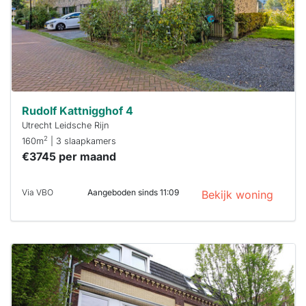
reageren.
Stekkies helpt
je hierbij!
Rudolf Kattnigghof 4
Utrecht Leidsche Rijn
2
160m
| 3 slaapkamers
€3745 per maand
Via VBO
Aangeboden sinds 11:09
Bekijk woning
Deze woning
is
waarschijnlijk
al verhuurd
Om kans te