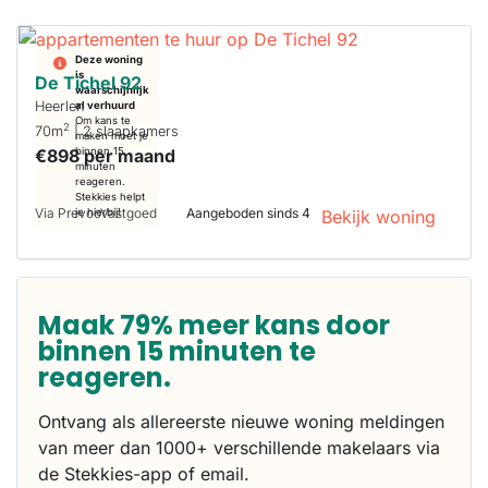
Deze woning
is
De Tichel 92
waarschijnlijk
Heerlen
al verhuurd
Om kans te
2
70m
| 2 slaapkamers
maken moet je
€898 per maand
binnen 15
minuten
reageren.
Stekkies helpt
Via PrevooVastgoed
Aangeboden sinds 4
je hierbij!
Bekijk woning
Maak 79% meer kans door
binnen 15 minuten te
reageren.
Ontvang als allereerste nieuwe woning meldingen
van meer dan 1000+ verschillende makelaars via
de Stekkies-app of email.