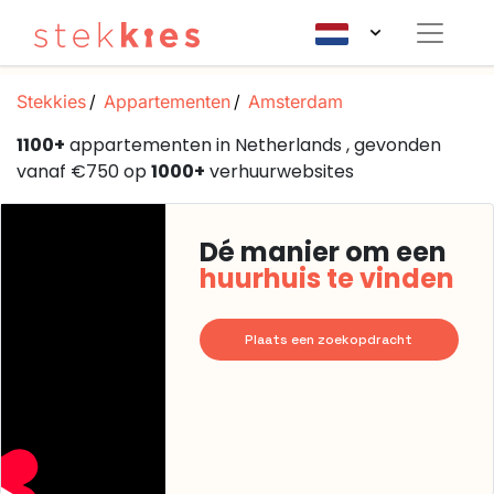
Stekkies
Appartementen
Amsterdam
1100+
appartementen in Netherlands , gevonden
vanaf €750 op
1000+
verhuurwebsites
Dé manier om een
huurhuis te vinden
Plaats een zoekopdracht