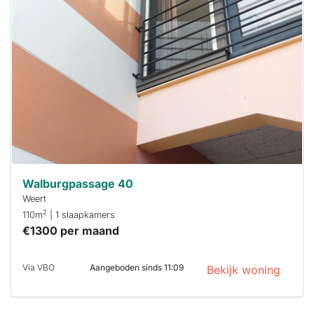
is
waarschijnlijk
al verhuurd
Om kans te
maken moet je
binnen 15
minuten
reageren.
Stekkies helpt
je hierbij!
Walburgpassage 40
Weert
2
110m
| 1 slaapkamers
€1300 per maand
Via VBO
Aangeboden sinds 11:09
Bekijk woning