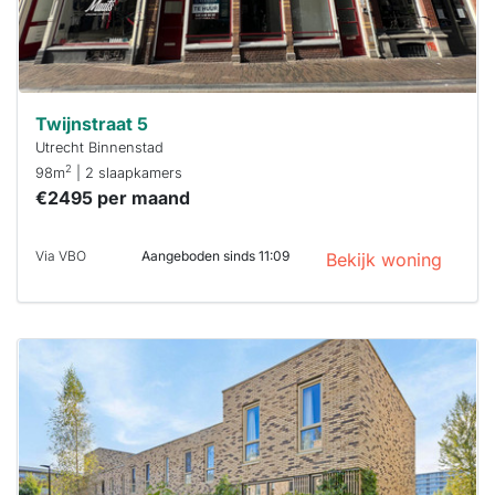
Twijnstraat 5
Utrecht Binnenstad
2
98m
| 2 slaapkamers
€2495 per maand
Via VBO
Aangeboden sinds 11:09
Bekijk woning
Deze woning
is
waarschijnlijk
al verhuurd
Om kans te
maken moet je
binnen 15
minuten