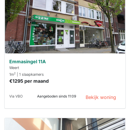
maken moet je
binnen 15
minuten
reageren.
Stekkies helpt
je hierbij!
Emmasingel 11A
Weert
2
1m
| 1 slaapkamers
€1295 per maand
Via VBO
Aangeboden sinds 11:09
Bekijk woning
Deze woning