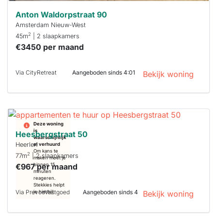
Anton Waldorpstraat 90
Amsterdam Nieuw-West
2
45m
| 2 slaapkamers
€3450 per maand
Via CityRetreat
Aangeboden sinds 4:01
Bekijk woning
Deze woning
is
Heesbergstraat 50
waarschijnlijk
Heerlen
al verhuurd
Om kans te
2
77m
| 2 slaapkamers
maken moet je
€967 per maand
binnen 15
minuten
reageren.
Stekkies helpt
Via PrevooVastgoed
Aangeboden sinds 4
je hierbij!
Bekijk woning