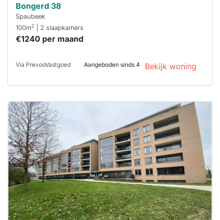
Bongerd 38
Spaubeek
2
100m
| 2 slaapkamers
€1240 per maand
Via PrevooVastgoed
Aangeboden sinds 4
Bekijk woning
Deze woning
is
waarschijnlijk
al verhuurd
Om kans te
maken moet je
binnen 15
minuten
reageren.
Stekkies helpt
je hierbij!