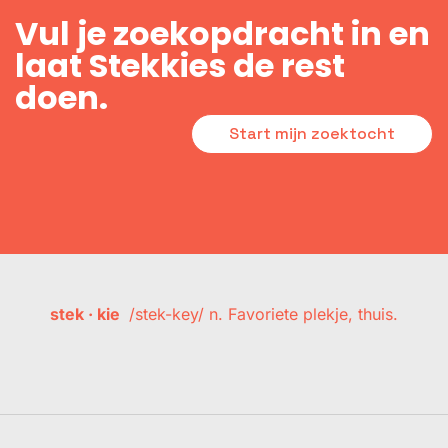
Vul je zoekopdracht in en
laat Stekkies de rest
doen.
Start mijn zoektocht
stek · kie
/stek-key/ n. Favoriete plekje, thuis.