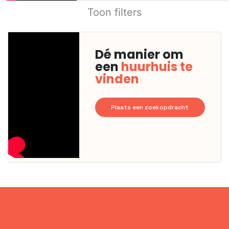
Toon filters
Dé manier om
een
huurhuis te
vinden
Plaats een zoekopdracht