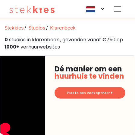
Stekkies
Studios
Klarenbeek
0
studios in klarenbeek , gevonden vanaf €750 op
1000+
verhuurwebsites
Dé manier om een
huurhuis te vinden
Plaats een zoekopdracht