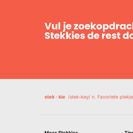
Vul je zoekopdrach
Stekkies de rest d
stek · kie
/stek-key/ n. Favoriete plekje
Meer Stekkies
Tip