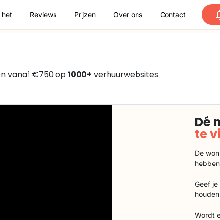
 het
Reviews
Prijzen
Over ons
Contact
en vanaf €750 op
1000+
verhuurwebsites
Dé 
te 
De woni
hebben
Geef je
houden 
Wordt e