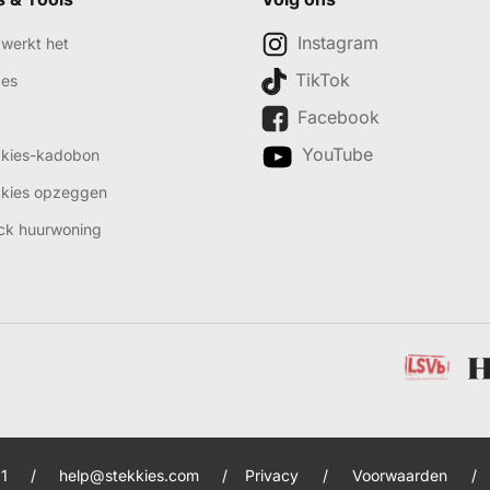
Instagram
werkt het
TikTok
des
Facebook
YouTube
kkies-kadobon
kkies opzeggen
ck huurwoning
1
/
help@stekkies.com
/
Privacy
/
Voorwaarden
/