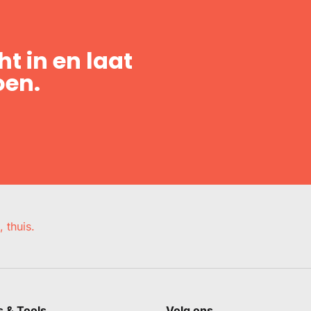
t in en laat
oen.
, thuis.
s & Tools
Volg ons