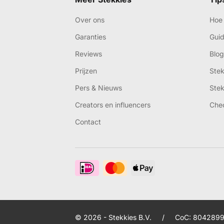
Over ons
Hoe 
Garanties
Gui
Reviews
Blog
Prijzen
Ste
Pers & Nieuws
Ste
Creators en influencers
Che
Contact
© 2026 - Stekkies B.V.
/
CoC: 8042899