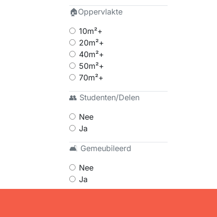
🏠Oppervlakte
10m²+
20m²+
40m²+
50m²+
70m²+
👥 Studenten/Delen
Nee
Ja
🛋 Gemeubileerd
Nee
Ja