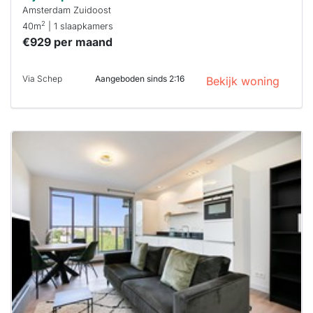
Amsterdam Zuidoost
2
40m
| 1 slaapkamers
€929 per maand
Via Schep
Aangeboden sinds 2:16
Bekijk woning
Deze woning
is
waarschijnlijk
al verhuurd
Om kans te
maken moet je
binnen 15
minuten
reageren.
Stekkies helpt
je hierbij!