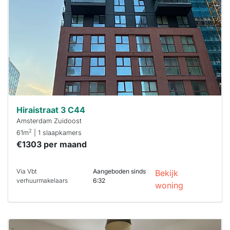
maken moet je
binnen 15
minuten
reageren.
Stekkies helpt
je hierbij!
Hiraistraat 3 C44
Amsterdam Zuidoost
2
61m
| 1 slaapkamers
€1303 per maand
Via Vbt
Aangeboden sinds
Bekijk
verhuurmakelaars
6:32
woning