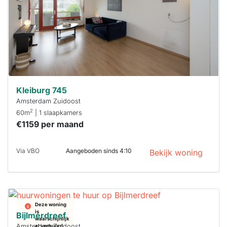
minuten
reageren.
Stekkies helpt
je hierbij!
Kleiburg 745
Amsterdam Zuidoost
2
60m
| 1 slaapkamers
€1159 per maand
Via VBO
Aangeboden sinds 4:10
Bekijk woning
Deze woning
is
Bijlmerdreef
waarschijnlijk
Amsterdam Zuidoost
al verhuurd