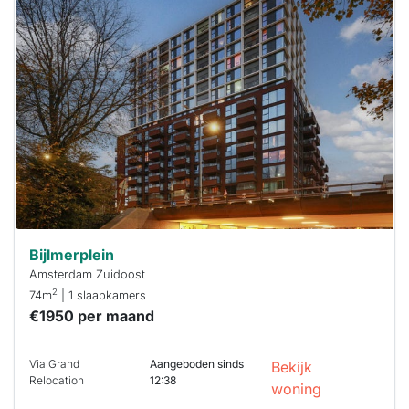
Deze woning
is
waarschijnlijk
al verhuurd
Om kans te
maken moet je
binnen 15
minuten
reageren.
Stekkies helpt
je hierbij!
Bijlmerplein
Amsterdam Zuidoost
2
74m
| 1 slaapkamers
€1950 per maand
Via Grand
Aangeboden sinds
Bekijk
Relocation
12:38
woning