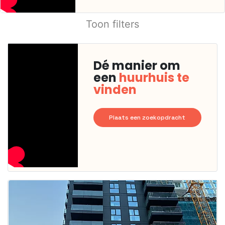
Toon filters
Dé manier om
een
huurhuis te
vinden
Plaats een zoekopdracht
Deze woning
is
waarschijnlijk
al verhuurd
Om kans te