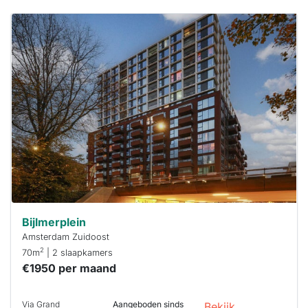
Deze woning
is
waarschijnlijk
al verhuurd
Om kans te
maken moet je
binnen 15
minuten
reageren.
Stekkies helpt
je hierbij!
Bijlmerplein
Amsterdam Zuidoost
2
70m
| 2 slaapkamers
€1950 per maand
Via Grand
Aangeboden sinds
Bekijk