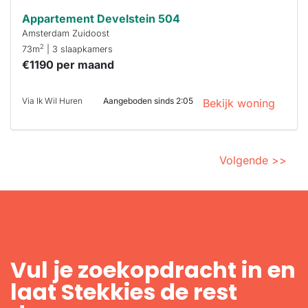
Appartement Develstein 504
Amsterdam Zuidoost
2
73m
| 3 slaapkamers
€1190 per maand
Via Ik Wil Huren
Aangeboden sinds 2:05
Bekijk woning
Volgende >>
Vul je zoekopdracht in en
laat Stekkies de rest