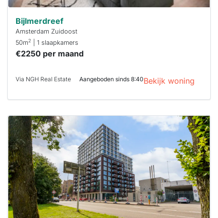
Bijlmerdreef
Amsterdam Zuidoost
2
50m
| 1 slaapkamers
€2250 per maand
Via NGH Real Estate
Aangeboden sinds 8:40
Bekijk woning
Deze woning
is
waarschijnlijk
al verhuurd
Om kans te
maken moet je
binnen 15
minuten
reageren.
Stekkies helpt
je hierbij!