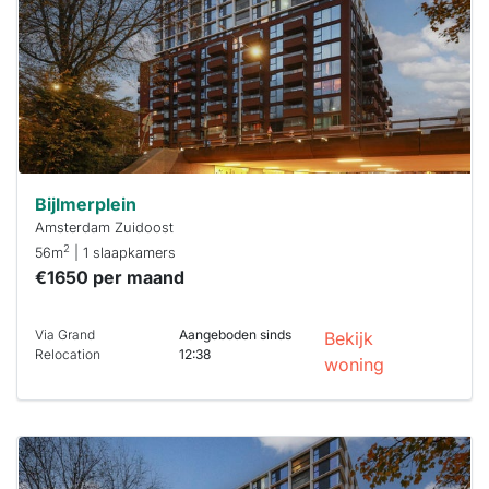
minuten
reageren.
Stekkies helpt
je hierbij!
Bijlmerplein
Amsterdam Zuidoost
2
56m
| 1 slaapkamers
€1650 per maand
Via Grand
Aangeboden sinds
Bekijk
Relocation
12:38
woning
Deze woning
is