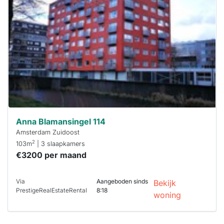
al verhuurd
Om kans te
maken moet je
binnen 15
minuten
reageren.
Stekkies helpt
je hierbij!
Anna Blamansingel 114
Amsterdam Zuidoost
2
103m
| 3 slaapkamers
€3200 per maand
Via
Aangeboden sinds
Bekijk
PrestigeRealEstateRental
8:18
woning