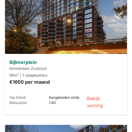
maken moet je
binnen 15
minuten
reageren.
Stekkies helpt
je hierbij!
Bijlmerplein
Amsterdam Zuidoost
2
56m
| 1 slaapkamers
€1650 per maand
Via Grand
Aangeboden sinds
Bekijk
Relocation
1:40
woning