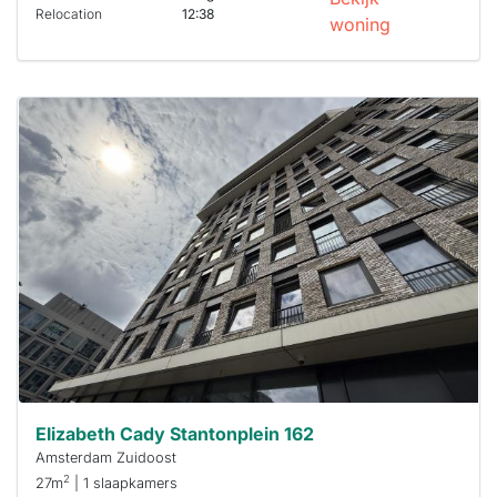
Relocation
12:38
woning
Deze woning
is
waarschijnlijk
al verhuurd
Om kans te
maken moet je
binnen 15
minuten
reageren.
Stekkies helpt
je hierbij!
Elizabeth Cady Stantonplein 162
Amsterdam Zuidoost
2
27m
| 1 slaapkamers