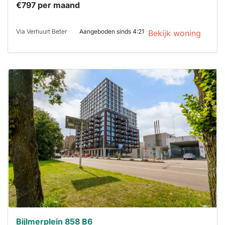
€797 per maand
Via Verhuurt Beter
Aangeboden sinds 4:21
Bekijk woning
Deze woning
is
waarschijnlijk
al verhuurd
Om kans te
maken moet je
binnen 15
minuten
reageren.
Stekkies helpt
je hierbij!
Bijlmerplein 858 B6