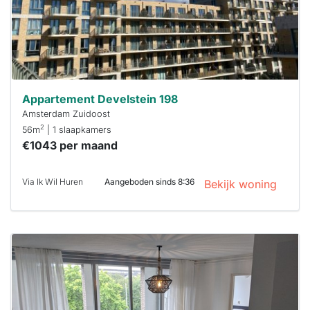
je hierbij!
Appartement Develstein 198
Amsterdam Zuidoost
2
56m
| 1 slaapkamers
€1043 per maand
Via Ik Wil Huren
Aangeboden sinds 8:36
Bekijk woning
Deze woning
is
waarschijnlijk
al verhuurd
Om kans te
maken moet je