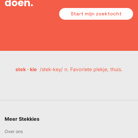
doen.
Start mijn zoektocht
stek · kie
/stek-key/ n. Favoriete plekje, thuis.
Meer Stekkies
Over ons