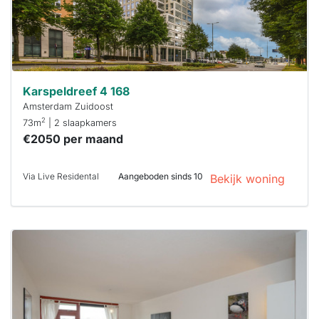
Karspeldreef 4 168
Amsterdam Zuidoost
2
73m
| 2 slaapkamers
€2050 per maand
Via Live Residental
Aangeboden sinds 10
Bekijk woning
Deze woning
is
waarschijnlijk
al verhuurd
Om kans te
maken moet je
binnen 15