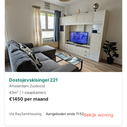
Deze woning
is
waarschijnlijk
al verhuurd
Om kans te
maken moet je
binnen 15
minuten
reageren.
Stekkies helpt
je hierbij!
Dostojevskisingel 221
Amsterdam Zuidoost
2
43m
| 1 slaapkamers
€1450 per maand
Via RaySemHousing
Aangeboden sinds 11:52
Bekijk woning