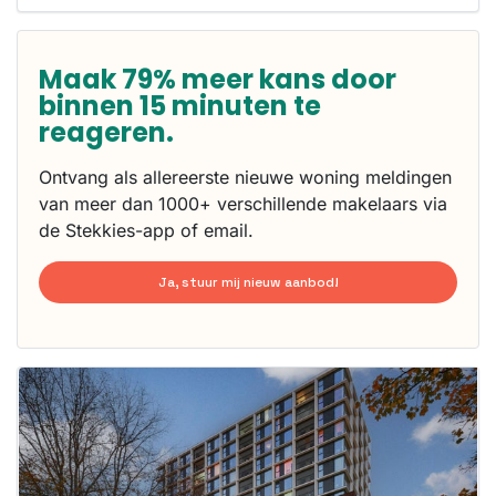
Maak 79% meer kans door
binnen 15 minuten te
reageren.
Ontvang als allereerste nieuwe woning meldingen
van meer dan 1000+ verschillende makelaars via
de Stekkies-app of email.
Ja, stuur mij nieuw aanbod!
Deze woning
is
waarschijnlijk
al verhuurd
Om kans te
maken moet je
binnen 15