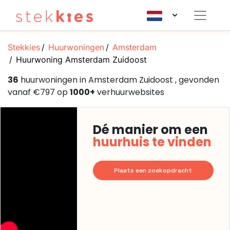
Stekkies
Huurwoningen
Amsterdam
Huurwoning Amsterdam Zuidoost
36
huurwoningen in Amsterdam Zuidoost , gevonden
vanaf €797 op
1000+
verhuurwebsites
Dé manier om een
huurhuis te vinden
Plaats een zoekopdracht