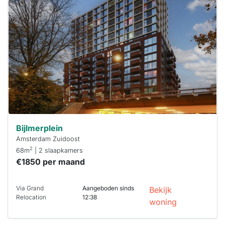
waarschijnlijk
al verhuurd
Om kans te
maken moet je
binnen 15
minuten
reageren.
Stekkies helpt
je hierbij!
Bijlmerplein
Amsterdam Zuidoost
2
68m
| 2 slaapkamers
€1850 per maand
Via Grand
Aangeboden sinds
Bekijk
Relocation
12:38
woning