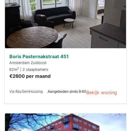
binnen 15
minuten
reageren.
Stekkies helpt
je hierbij!
Boris Pasternakstraat 451
Amsterdam Zuidoost
2
62m
| 2 slaapkamers
€2600 per maand
Via RaySemHousing
Aangeboden sinds 9:40
Bekijk woning
Deze woning
is
waarschijnlijk