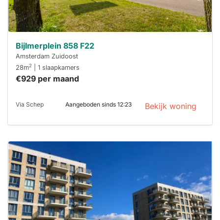
Bijlmerplein 858 F22
Amsterdam Zuidoost
2
28m
| 1 slaapkamers
€929 per maand
Via Schep
Aangeboden sinds 12:23
Bekijk woning
Deze woning
is
waarschijnlijk
al verhuurd
Om kans te
maken moet je
binnen 15
minuten
reageren.
Stekkies helpt