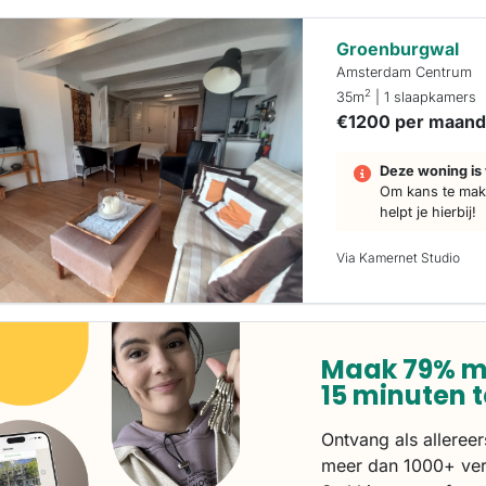
Groenburgwal
Amsterdam Centrum
2
35m
| 1 slaapkamers
€1200 per maan
Deze woning is 
Om kans te make
helpt je hierbij!
Via Kamernet Studio
Maak 79% m
15 minuten 
Ontvang als alleree
meer dan 1000+ ver