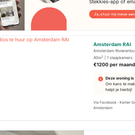
Stekkies-app of ema
Ja, stuur mij nieuw aa
Amsterdam RAI
Amsterdam Rivierenbu
2
40m
| 1 slaapkamers
€1200 per maan
Deze woning is 
Om kans te make
helpt je hierbij!
Via Facebook - Kamer G
Amsterdam