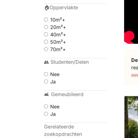
🏠Oppervlakte
10m²+
20m²+
40m²+
50m²+
70m²+
De
👥 Studenten/Delen
re
Nee
ee
Ja
🛋 Gemeubileerd
Nee
Ja
Gerelateerde
zoekopdrachten