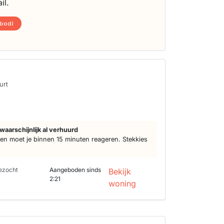
il.
nbod!
urt
d
waarschijnlijk al verhuurd
n moet je binnen 15 minuten reageren. Stekkies
ezocht
Aangeboden sinds
Bekijk
2:21
woning