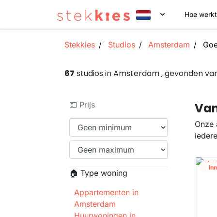
Hoe werkt
Stekkies
Studios
Amsterdam
Goe
67
studios in Amsterdam , gevonden v
💵 Prijs
Van
Onze 
ieder
In
🏠 Type woning
Appartementen in
Amsterdam
Huurwoningen in