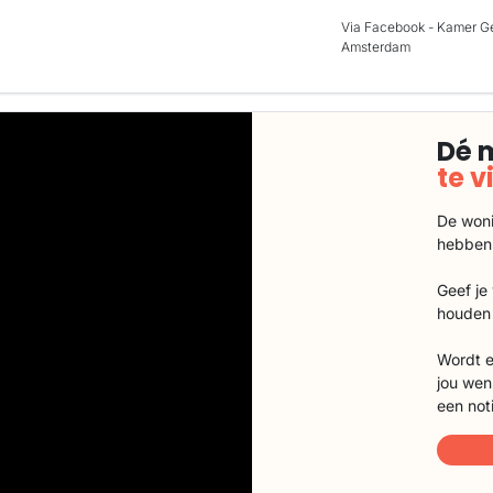
Via Facebook - Kamer G
Amsterdam
Dé 
te 
De woni
hebben
Geef je
houden 
Wordt e
jou wen
een not