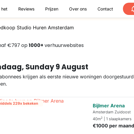
 het
Reviews
Prijzen
Over ons
Contact
dkoop Studio Huren Amsterdam
anaf €797 op
1000+
verhuurwebsites
daag, Sunday 9 August
abonnees krijgen als eerste nieuwe woningen doorgestuurd.
een.
middels 229x bekeken
Bijlmer Arena
Amsterdam Zuidoost
2
40m
| 1 slaapkamers
€1000 per maan