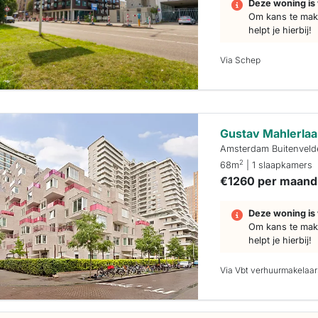
Deze woning is 
Om kans te make
helpt je hierbij!
Via Schep
Gustav Mahlerlaa
Amsterdam Buitenveld
2
68m
| 1 slaapkamers
€1260 per maand
Deze woning is 
Om kans te make
helpt je hierbij!
Via Vbt verhuurmakelaar