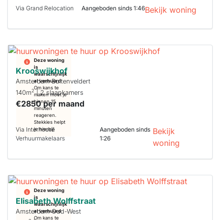
Via Grand Relocation
Aangeboden sinds 1:46
Bekijk woning
Deze woning
is
Krooswijkhof
waarschijnlijk
Amsterdam Buitenveldert
al verhuurd
Om kans te
2
140m
| 2 slaapkamers
maken moet je
€2850 per maand
binnen 15
minuten
reageren.
Stekkies helpt
Via Interhouse
Aangeboden sinds
je hierbij!
Bekijk
Verhuurmakelaars
1:26
woning
Deze woning
is
Elisabeth Wolffstraat
waarschijnlijk
Amsterdam Oud-West
al verhuurd
Om kans te