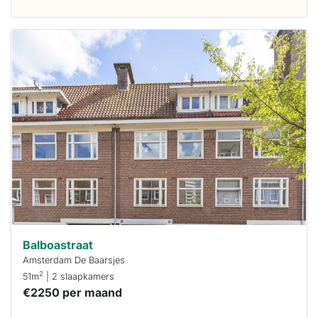
Deze woning
is
waarschijnlijk
al verhuurd
Om kans te
maken moet je
binnen 15
minuten
reageren.
Stekkies helpt
je hierbij!
Balboastraat
Amsterdam De Baarsjes
2
51m
| 2 slaapkamers
€2250 per maand