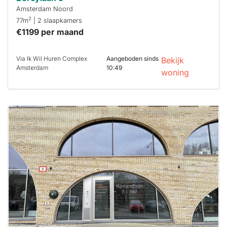
Amsterdam Noord
2
77m
| 2 slaapkamers
€1199 per maand
Via Ik Wil Huren Complex
Aangeboden sinds
Bekijk
Amsterdam
10:49
woning
Deze woning
is
waarschijnlijk
al verhuurd
Om kans te
maken moet je
binnen 15
minuten
reageren.
Stekkies helpt
je hierbij!