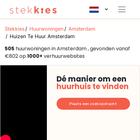
Stekkies
Huurwoningen
Amsterdam
Huizen Te Huur Amsterdam
505
huurwoningen in Amsterdam , gevonden vanaf
€802 op
1000+
verhuurwebsites
Dé manier om een
huurhuis te vinden
Plaats een zoekopdracht