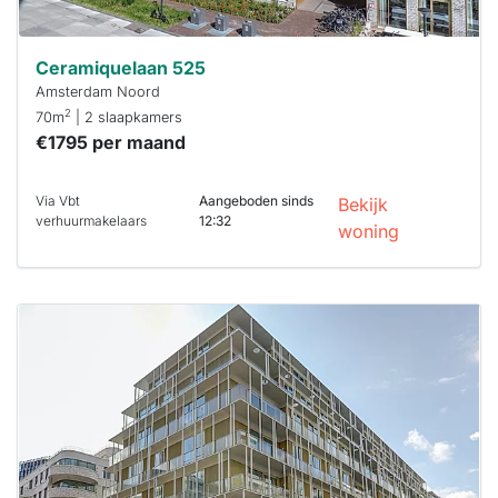
Ceramiquelaan 525
Amsterdam Noord
2
70m
| 2 slaapkamers
€1795 per maand
Via Vbt
Aangeboden sinds
Bekijk
verhuurmakelaars
12:32
woning
Deze woning
is
waarschijnlijk
al verhuurd
Om kans te
maken moet je
binnen 15
minuten
reageren.
Stekkies helpt
je hierbij!