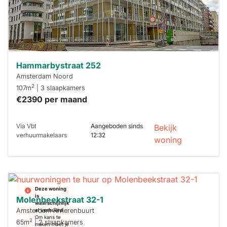
Hammarbystraat 252
Amsterdam Noord
2
107m
| 3 slaapkamers
€2390 per maand
Via Vbt
Aangeboden sinds
Bekijk
verhuurmakelaars
12:32
woning
Deze woning
is
Molenbeekstraat 32-1
waarschijnlijk
Amsterdam Rivierenbuurt
al verhuurd
Om kans te
2
65m
| 2 slaapkamers
maken moet je