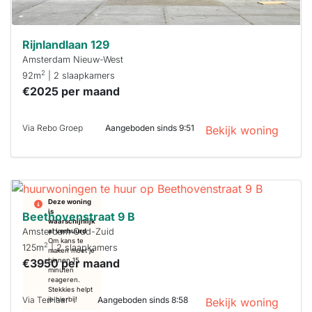
Rijnlandlaan 129
Amsterdam Nieuw-West
2
92m
| 2 slaapkamers
€2025 per maand
Via Rebo Groep
Aangeboden sinds 9:51
Bekijk woning
Deze woning
is
Beethovenstraat 9 B
waarschijnlijk
Amsterdam Oud-Zuid
al verhuurd
Om kans te
2
125m
| 2 slaapkamers
maken moet je
€3950 per maand
binnen 15
minuten
reageren.
Stekkies helpt
Via TerHaar
Aangeboden sinds 8:58
je hierbij!
Bekijk woning