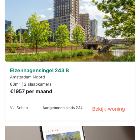
Om kans te
maken moet je
binnen 15
minuten
reageren.
Stekkies helpt
je hierbij!
Elzenhagensingel 243 B
Amsterdam Noord
2
88m
| 2 slaapkamers
€1957 per maand
Via Schep
Aangeboden sinds 2:14
Bekijk woning