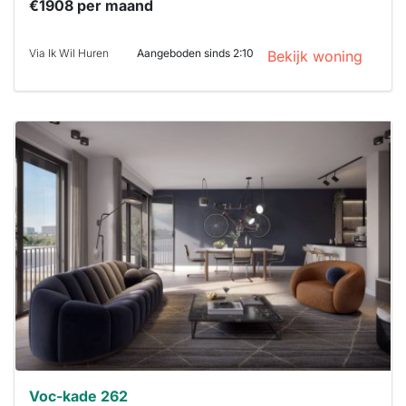
€1908 per maand
Via Ik Wil Huren
Aangeboden sinds 2:10
Bekijk woning
Deze woning
is
waarschijnlijk
al verhuurd
Om kans te
maken moet je
binnen 15
minuten
reageren.
Stekkies helpt
je hierbij!
Voc-kade 262