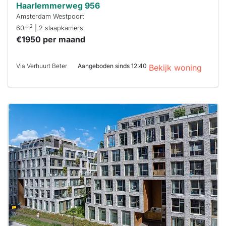
Haarlemmerweg 956
Amsterdam Westpoort
2
60m
| 2 slaapkamers
€1950 per maand
Via Verhuurt Beter
Aangeboden sinds 12:40
Bekijk woning
Deze woning
is
waarschijnlijk
al verhuurd
Om kans te
maken moet je
binnen 15
minuten
reageren.
Stekkies helpt
je hierbij!