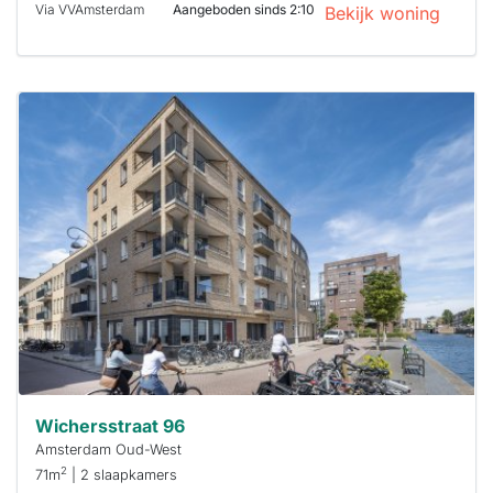
Via VVAmsterdam
Aangeboden sinds 2:10
Bekijk woning
Deze woning
is
waarschijnlijk
al verhuurd
Om kans te
maken moet je
binnen 15
minuten
reageren.
Stekkies helpt
je hierbij!
Wichersstraat 96
Amsterdam Oud-West
2
71m
| 2 slaapkamers