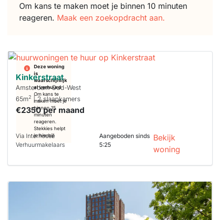
Om kans te maken moet je binnen 10 minuten
reageren.
Maak een zoekopdracht aan.
Deze woning
is
Kinkerstraat
waarschijnlijk
Amsterdam Oud-West
al verhuurd
Om kans te
2
65m
| 2 slaapkamers
maken moet je
€2350 per maand
binnen 15
minuten
reageren.
Stekkies helpt
Via Interhouse
Aangeboden sinds
je hierbij!
Bekijk
Verhuurmakelaars
5:25
woning
Deze woning
is
waarschijnlijk
al verhuurd