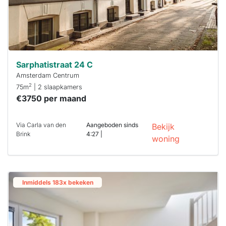
Sarphatistraat 24 C
Amsterdam Centrum
2
75m
| 2 slaapkamers
€3750 per maand
Via Carla van den
Aangeboden sinds
Bekijk
Brink
4:27 |
woning
Inmiddels 183x bekeken