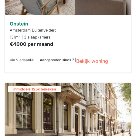
Onstein
Amsterdam Buitenveldert
2
131m
| 3 slaapkamers
€4000 per maand
Via ViadaanNL
Aangeboden sinds 7 |
Bekijk woning
Inmiddels 125x bekeken