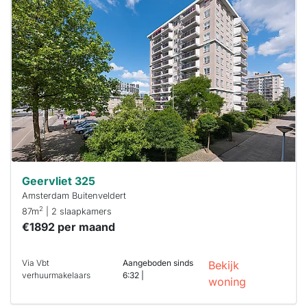
Geervliet 325
Amsterdam Buitenveldert
2
87m
| 2 slaapkamers
€1892 per maand
Via Vbt
Aangeboden sinds
Bekijk
verhuurmakelaars
6:32 |
woning