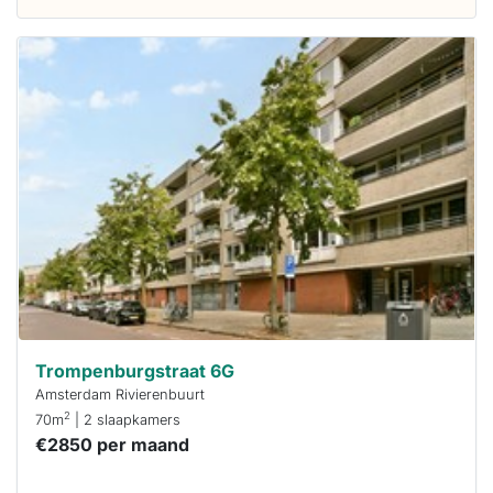
Deze woning
is
waarschijnlijk
al verhuurd
Om kans te
maken moet je
binnen 15
minuten
reageren.
Stekkies helpt
je hierbij!
Trompenburgstraat 6G
Amsterdam Rivierenbuurt
2
70m
| 2 slaapkamers
€2850 per maand