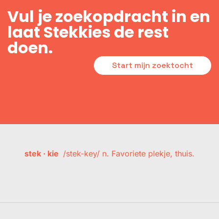
Vul je zoekopdracht in en
laat Stekkies de rest
doen.
Start mijn zoektocht
stek · kie
/stek-key/ n. Favoriete plekje, thuis.