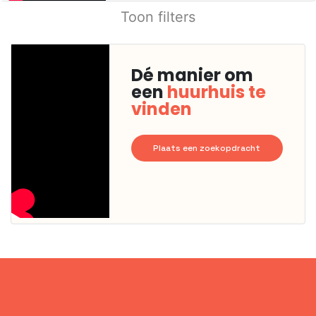
Toon filters
Dé manier om
een
huurhuis te
vinden
Plaats een zoekopdracht