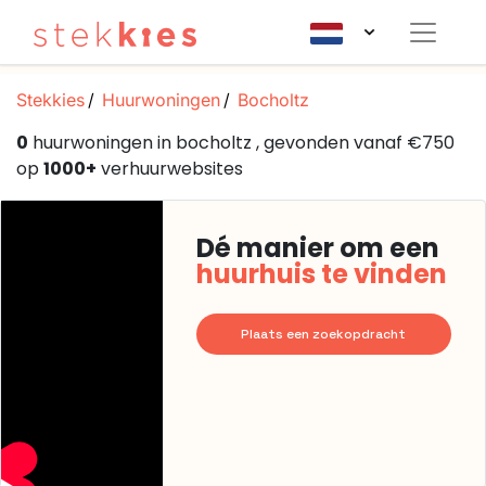
Stekkies
Huurwoningen
Bocholtz
0
huurwoningen in bocholtz , gevonden vanaf €750
op
1000+
verhuurwebsites
Dé manier om een
huurhuis te vinden
Plaats een zoekopdracht