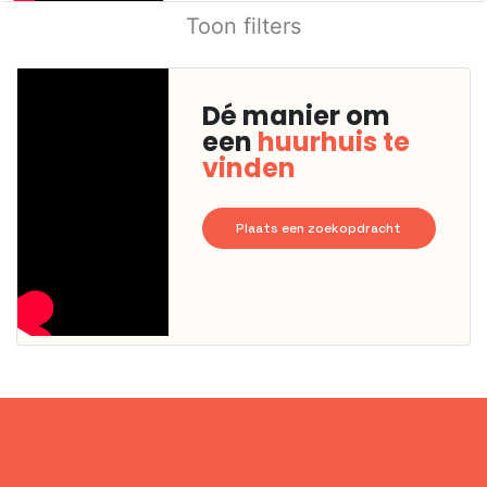
Toon filters
Dé manier om
een
huurhuis te
vinden
Plaats een zoekopdracht