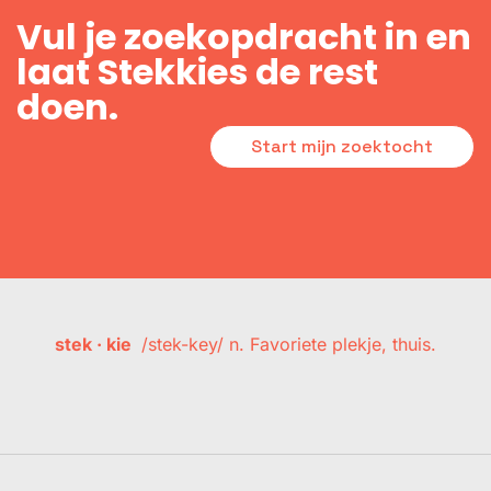
Vul je zoekopdracht in en
laat Stekkies de rest
doen.
Start mijn zoektocht
stek · kie
/stek-key/ n. Favoriete plekje, thuis.