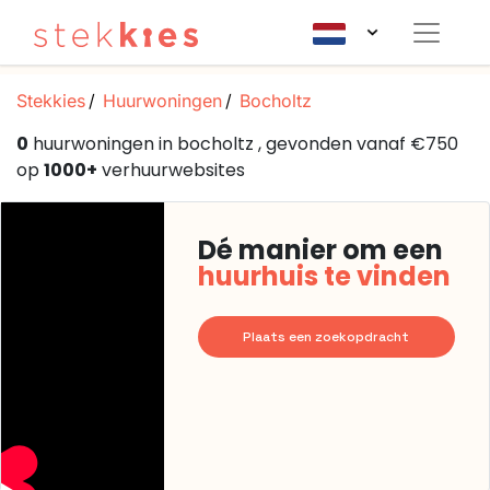
Stekkies
Huurwoningen
Bocholtz
0
huurwoningen in bocholtz , gevonden vanaf €750
op
1000+
verhuurwebsites
Dé manier om een
huurhuis te vinden
Plaats een zoekopdracht