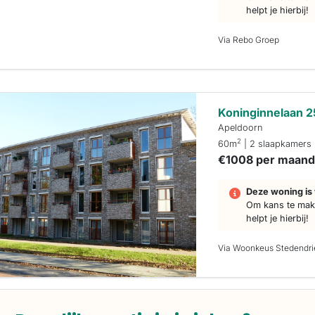
helpt je hierbij!
Via Rebo Groep
Koninginnelaan 
Apeldoorn
2
60m
| 2 slaapkamers
€1008 per maan
Deze woning is 
Om kans te make
helpt je hierbij!
Via Woonkeus Stedendr