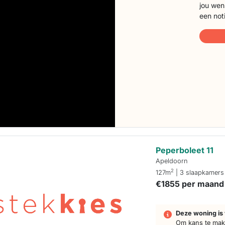
jou wen
een not
Peperboleet 11
Apeldoorn
2
127m
| 3 slaapkamers
€1855 per maand
Deze woning is 
Om kans te make