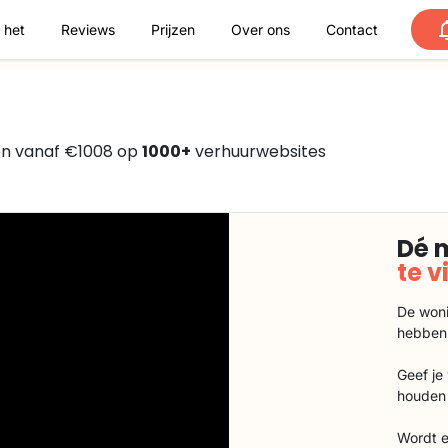
 het
Reviews
Prijzen
Over ons
Contact
en vanaf €1008 op
1000+
verhuurwebsites
Dé 
te 
De woni
hebben
Geef je
houden 
Wordt e