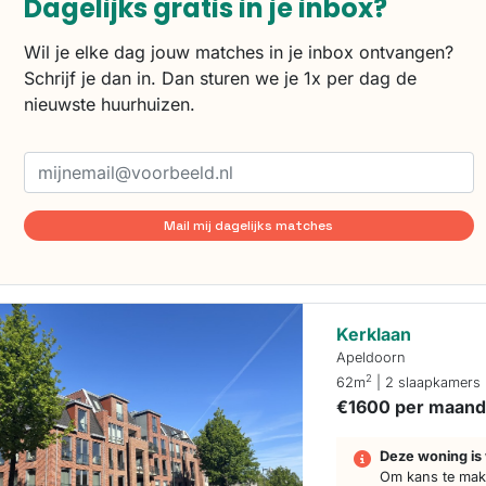
Dagelijks gratis in je inbox?
Wil je elke dag jouw matches in je inbox ontvangen?
Schrijf je dan in. Dan sturen we je 1x per dag de
nieuwste huurhuizen.
Mail mij dagelijks matches
Kerklaan
Apeldoorn
2
62m
| 2 slaapkamers
€1600 per maan
Deze woning is 
Om kans te make