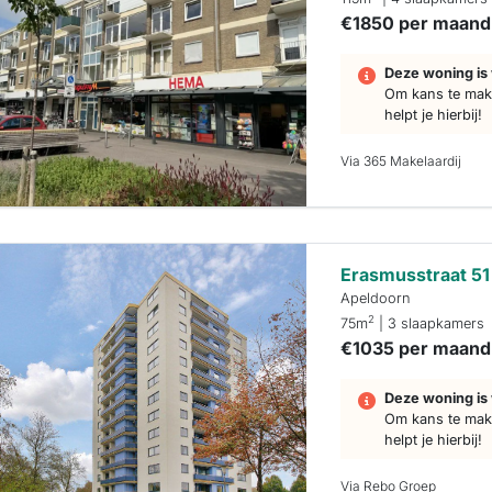
€1850 per maand
Deze woning is 
Om kans te make
helpt je hierbij!
Via 365 Makelaardij
Erasmusstraat 51
Apeldoorn
2
75m
| 3 slaapkamers
€1035 per maand
Deze woning is 
Om kans te make
helpt je hierbij!
Via Rebo Groep