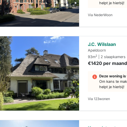
helpt je hierbij!
Via NederWoon
J.C. Wilslaan
Apeldoorn
2
93m
| 2 slaapkamers
€1420 per maan
Deze woning is 
Om kans te make
helpt je hierbij!
Via 123wonen