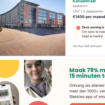
Kanaalstraat
Apeldoorn
2
73m
| 2 slaapkamers
€1400 per maan
Deze woning is 
Om kans te make
helpt je hierbij!
Via Huis Zelf Verhuren
Maak 79% m
15 minuten 
Ontvang als alleree
meer dan 1000+ ver
Stekkies-app of ema