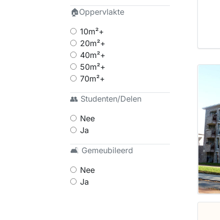
🏠Oppervlakte
10m²+
20m²+
40m²+
50m²+
70m²+
👥 Studenten/Delen
Nee
Ja
🛋 Gemeubileerd
Nee
Ja