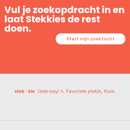
Vul je zoekopdracht in en
laat Stekkies de rest
doen.
Start mijn zoektocht
stek · kie
/stek-key/ n. Favoriete plekje, thuis.