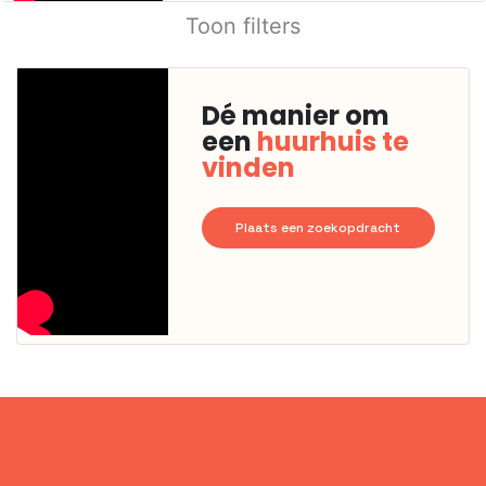
Toon filters
Dé manier om
een
huurhuis te
vinden
Plaats een zoekopdracht