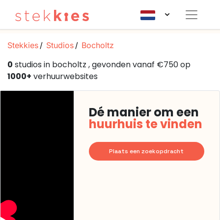
Stekkies
Studios
Bocholtz
0
studios in bocholtz , gevonden vanaf €750 op
1000+
verhuurwebsites
Dé manier om een
huurhuis te vinden
Plaats een zoekopdracht