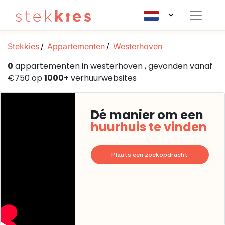
Stekkies
Appartementen
Westerhoven
0
appartementen in westerhoven , gevonden vanaf
€750 op
1000+
verhuurwebsites
Dé manier om een
huurhuis te vinden
Plaats een zoekopdracht