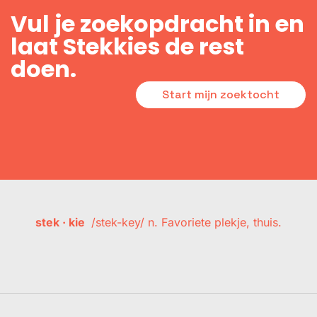
Vul je zoekopdracht in en
laat Stekkies de rest
doen.
Start mijn zoektocht
stek · kie
/stek-key/ n. Favoriete plekje, thuis.