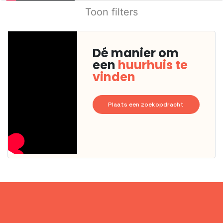
Toon filters
Dé manier om
een
huurhuis te
vinden
Plaats een zoekopdracht