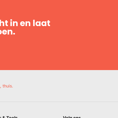
t in en laat
oen.
, thuis.
s & Tools
Volg ons