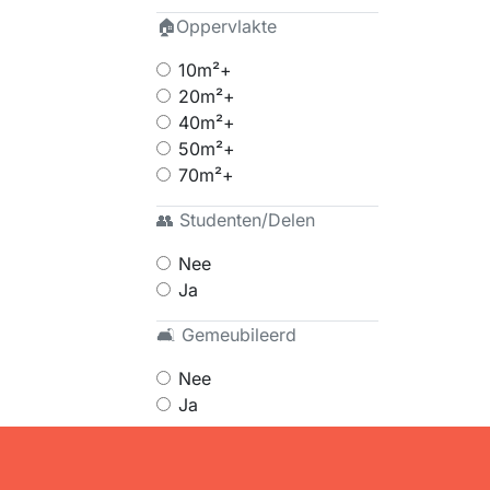
🏠Oppervlakte
10m²+
20m²+
40m²+
50m²+
70m²+
👥 Studenten/Delen
Nee
Ja
🛋 Gemeubileerd
Nee
Ja