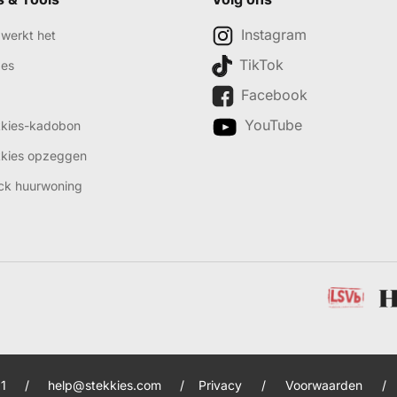
Instagram
werkt het
TikTok
des
Facebook
YouTube
kkies-kadobon
kkies opzeggen
ck huurwoning
1
/
help@stekkies.com
/
Privacy
/
Voorwaarden
/