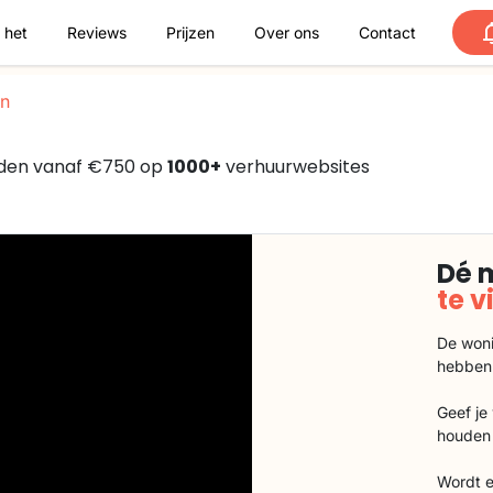
 het
Reviews
Prijzen
Over ons
Contact
n
nden vanaf €750 op
1000+
verhuurwebsites
Dé 
te 
De woni
hebben
Geef je
houden 
Wordt e