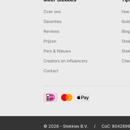
Over ons
Hoe 
Garanties
Gui
Reviews
Blog
Prijzen
Ste
Pers & Nieuws
Ste
Creators en influencers
Che
Contact
© 2026 - Stekkies B.V.
/
CoC: 8042899