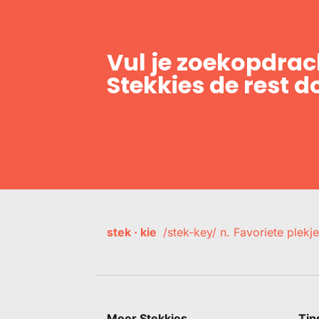
Vul je zoekopdrach
Stekkies de rest d
stek · kie
/stek-key/ n. Favoriete plekje
Meer Stekkies
Tip