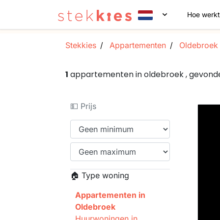
Hoe werkt
Stekkies
Appartementen
Oldebroek
1
appartementen in oldebroek , gevond
💵 Prijs
🏠 Type woning
Appartementen in
Oldebroek
Huurwoningen in