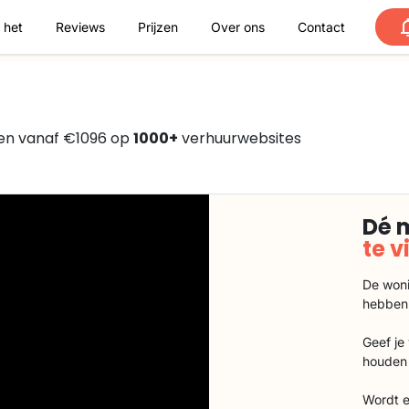
 het
Reviews
Prijzen
Over ons
Contact
en vanaf €1096 op
1000+
verhuurwebsites
Dé 
te 
De woni
hebben
Geef je
houden 
Wordt e