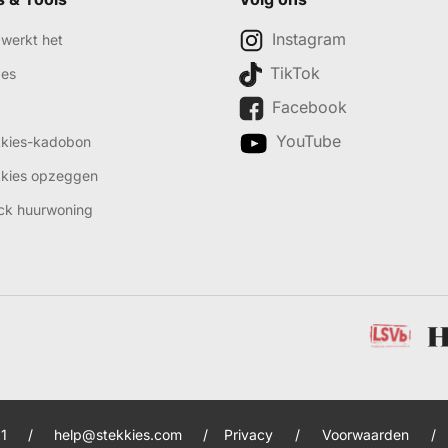
Instagram
werkt het
TikTok
des
Facebook
YouTube
kkies-kadobon
kkies opzeggen
ck huurwoning
1
/
help@stekkies.com
/
Privacy
/
Voorwaarden
/