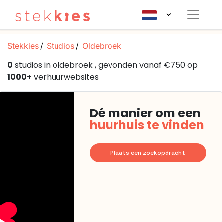
Stekkies
Studios
Oldebroek
0
studios in oldebroek , gevonden vanaf €750 op
1000+
verhuurwebsites
Dé manier om een
huurhuis te vinden
Plaats een zoekopdracht