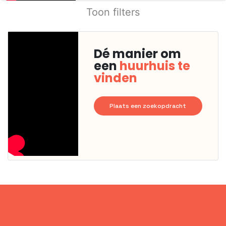
Toon filters
Dé manier om
een
huurhuis te
vinden
Plaats een zoekopdracht