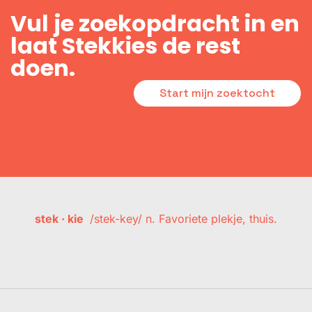
Vul je zoekopdracht in en
laat Stekkies de rest
doen.
Start mijn zoektocht
stek · kie
/stek-key/ n. Favoriete plekje, thuis.