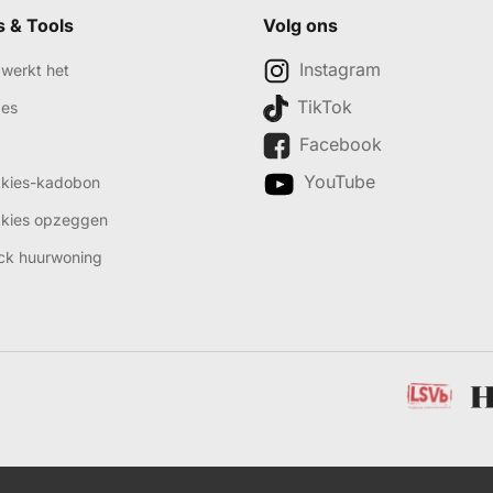
s & Tools
Volg ons
Instagram
werkt het
TikTok
des
Facebook
YouTube
kkies-kadobon
kkies opzeggen
ck huurwoning