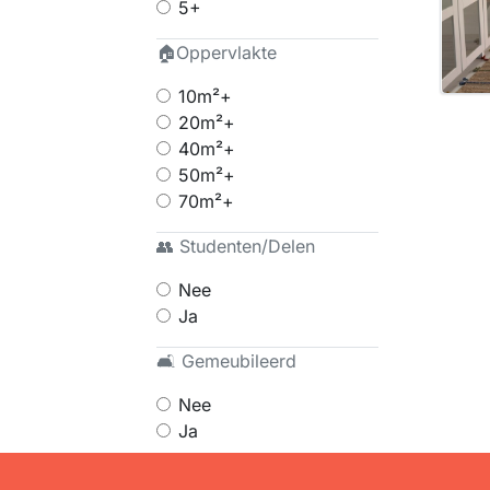
5+
🏠Oppervlakte
10m²+
20m²+
40m²+
50m²+
70m²+
👥 Studenten/Delen
Nee
Ja
🛋 Gemeubileerd
Nee
Ja