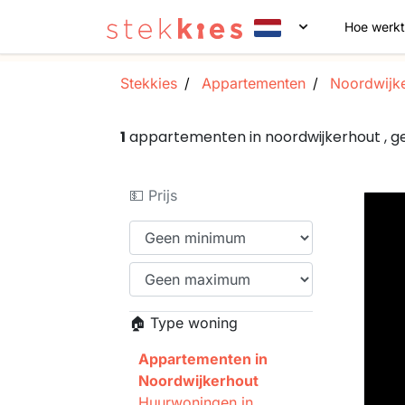
Hoe werkt
Stekkies
Appartementen
Noordwijke
1
appartementen in noordwijkerhout , 
💵 Prijs
🏠 Type woning
Appartementen in
Noordwijkerhout
Huurwoningen in