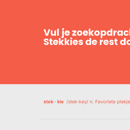
Vul je zoekopdrach
Stekkies de rest d
stek · kie
/stek-key/ n. Favoriete plekje