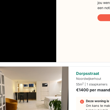
jou wen
een not
Dorpsstraat
Noordwijkerhout
2
55m
| 1 slaapkamers
€1400 per maan
Deze woning is 
Om kans te make