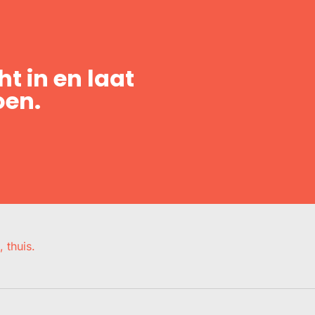
t in en laat
oen.
, thuis.