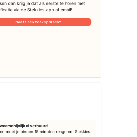
sen dan krijg je dat als eerste te horen met
ificatie via de Stekkies-app of email!
Plaats een zoekopdracht
d
waarschijnlijk al verhuurd
n moet je binnen 15 minuten reageren. Stekkies