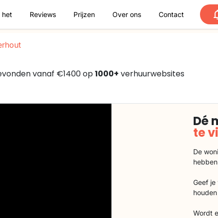
 het
Reviews
Prijzen
Over ons
Contact
rhout
gevonden vanaf €1400 op
1000+
verhuurwebsites
Dé 
te 
De woni
hebben
Geef je
houden 
Wordt e