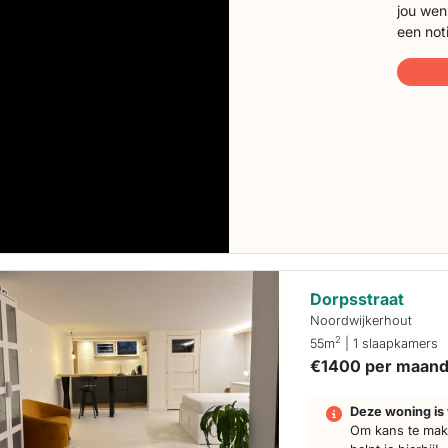
jou wen
een not
Dorpsstraat
Noordwijkerhout
2
55m
| 1 slaapkamers
€1400 per maan
Deze woning is 
Om kans te make