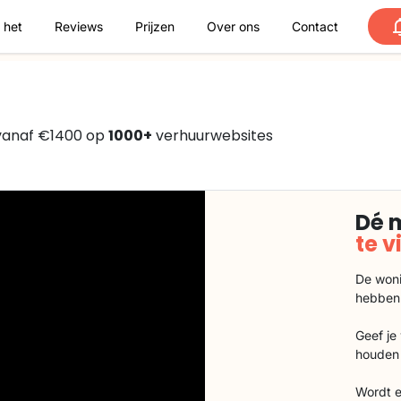
 het
Reviews
Prijzen
Over ons
Contact
 vanaf €1400 op
1000+
verhuurwebsites
Dé 
te 
De woni
hebben
Geef je
houden 
Wordt e