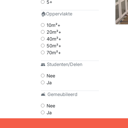
5+
🏠Oppervlakte
10m²+
20m²+
40m²+
50m²+
70m²+
👥 Studenten/Delen
Nee
Ja
🛋 Gemeubileerd
Nee
Ja