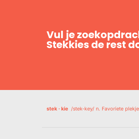
Vul je zoekopdrach
Stekkies de rest d
stek · kie
/stek-key/ n. Favoriete plekje