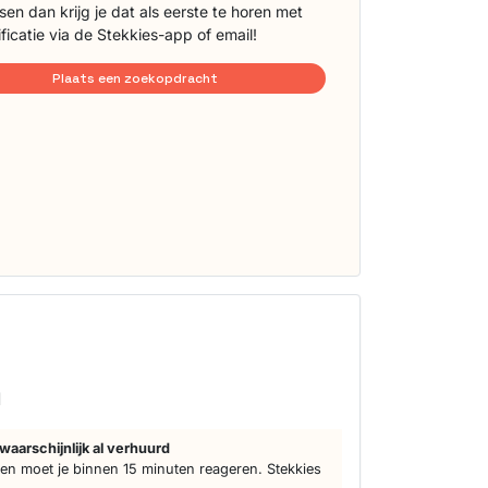
sen dan krijg je dat als eerste te horen met
ificatie via de Stekkies-app of email!
Plaats een zoekopdracht
d
waarschijnlijk al verhuurd
n moet je binnen 15 minuten reageren. Stekkies