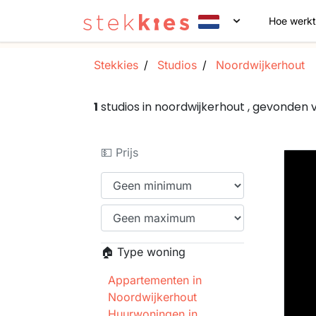
Hoe werkt
Stekkies
Studios
Noordwijkerhout
1
studios in noordwijkerhout , gevonden
💵 Prijs
🏠 Type woning
Appartementen in
Noordwijkerhout
Huurwoningen in