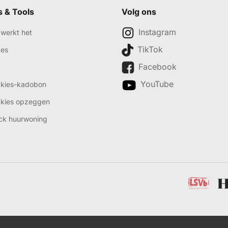
s & Tools
Volg ons
Instagram
werkt het
TikTok
des
Facebook
YouTube
kkies-kadobon
kkies opzeggen
ck huurwoning