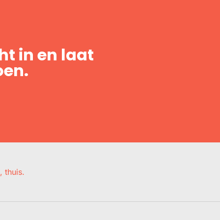
t in en laat
oen.
, thuis.