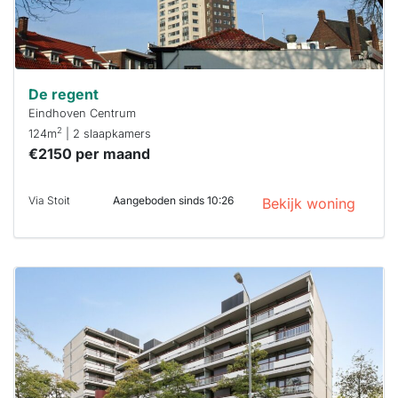
De regent
Eindhoven Centrum
2
124m
| 2 slaapkamers
€2150 per maand
Via Stoit
Aangeboden sinds 10:26
Bekijk woning
Deze woning
is
waarschijnlijk
al verhuurd
Om kans te
maken moet je
binnen 15
minuten
reageren.