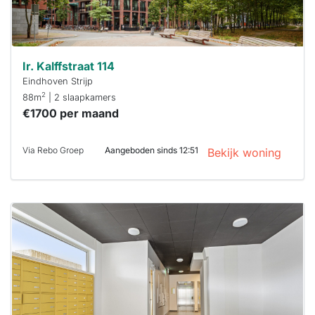
Ir. Kalffstraat 114
Eindhoven Strijp
2
88m
| 2 slaapkamers
€1700 per maand
Via Rebo Groep
Aangeboden sinds 12:51
Bekijk woning
Deze woning
is
waarschijnlijk
al verhuurd
Om kans te
maken moet je
binnen 15
minuten
reageren.
Stekkies helpt