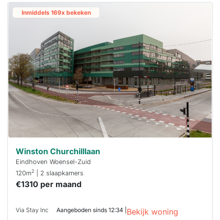
Inmiddels 169x bekeken
Winston Churchilllaan
Eindhoven Woensel-Zuid
2
120m
| 2 slaapkamers
€1310 per maand
Via Stay Inc
Aangeboden sinds 12:34 |
Bekijk woning