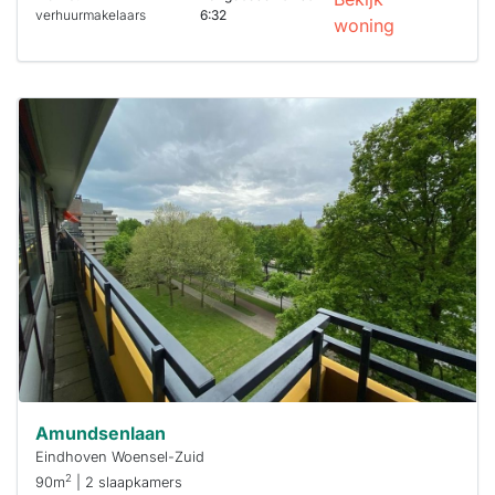
verhuurmakelaars
6:32
woning
Deze woning
is
waarschijnlijk
al verhuurd
Om kans te
maken moet je
binnen 15
minuten
reageren.
Stekkies helpt
je hierbij!
Amundsenlaan
Eindhoven Woensel-Zuid
2
90m
| 2 slaapkamers