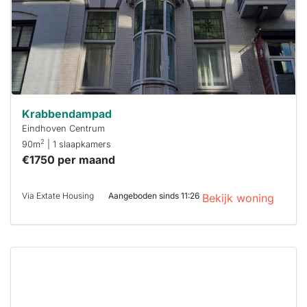
reageren.
Stekkies helpt
je hierbij!
Krabbendampad
Eindhoven Centrum
2
90m
| 1 slaapkamers
€1750 per maand
Via Extate Housing
Aangeboden sinds 11:26
Bekijk woning
Deze woning
is
waarschijnlijk
al verhuurd
Om kans te