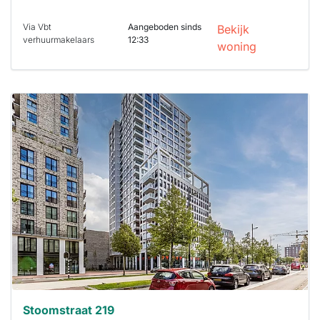
Via Vbt
Aangeboden sinds
Bekijk
verhuurmakelaars
12:33
woning
Deze woning
is
waarschijnlijk
al verhuurd
Om kans te
maken moet je
binnen 15
minuten
reageren.
Stekkies helpt
je hierbij!
Stoomstraat 219