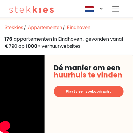
Stekkies
Appartementen
Eindhoven
176
appartementen in Eindhoven , gevonden vanaf
€790 op
1000+
verhuurwebsites
Dé manier om een
huurhuis te vinden
Plaats een zoekopdracht