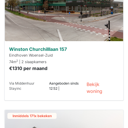
Winston Churchilllaan 157
Eindhoven Woensel-Zuid
2
74m
| 2 slaapkamers
€1310 per maand
Via Middenhuur
Aangeboden sinds
Bekijk
Stayinc
12:52 |
woning
Inmiddels 171x bekeken