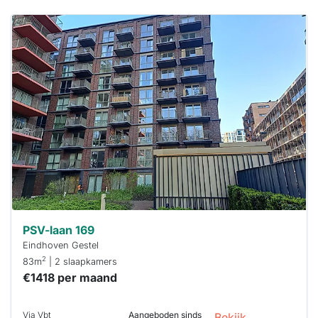
Deze woning
is
waarschijnlijk
al verhuurd
Om kans te
maken moet je
binnen 15
minuten
reageren.
Stekkies helpt
je hierbij!
PSV-laan 169
Eindhoven Gestel
2
83m
| 2 slaapkamers
€1418 per maand
Via Vbt
Aangeboden sinds
Bekijk