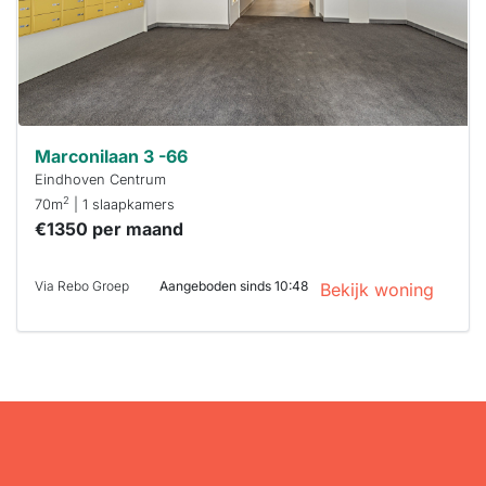
je hierbij!
Marconilaan 3 -66
Eindhoven Centrum
2
70m
| 1 slaapkamers
€1350 per maand
Via Rebo Groep
Aangeboden sinds 10:48
Bekijk woning