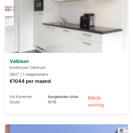
maken moet je
binnen 15
minuten
reageren.
Stekkies helpt
je hierbij!
Valklaan
Eindhoven Centrum
2
28m
| 1 slaapkamers
€1044 per maand
Via Kamernet
Aangeboden sinds
Bekijk
Studio
10:10
woning