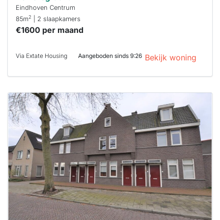
Eindhoven Centrum
2
85m
| 2 slaapkamers
€1600 per maand
Via Extate Housing
Aangeboden sinds 9:26
Bekijk woning
Deze woning
is
waarschijnlijk
al verhuurd
Om kans te
maken moet je
binnen 15
minuten
reageren.
Stekkies helpt
je hierbij!