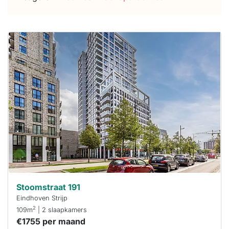
Deze woning
is
waarschijnlijk
al verhuurd
Om kans te
maken moet je
binnen 15
minuten
reageren.
Stekkies helpt
je hierbij!
Stoomstraat 191
Eindhoven Strijp
2
109m
| 2 slaapkamers
€1755 per maand