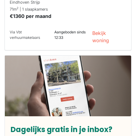
Eindhoven Strijp
2
71m
| 1 slaapkamers
€1360 per maand
Via Vbt
Aangeboden sinds
Bekijk
verhuurmakelaars
12:33
woning
Dagelijks gratis in je inbox?