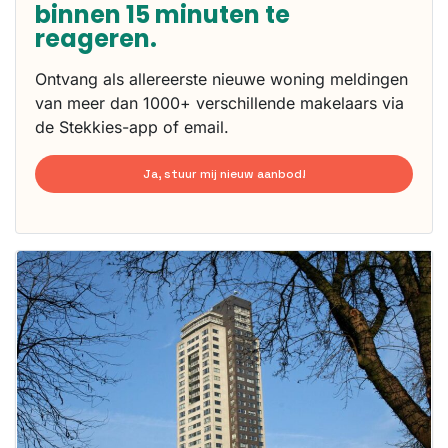
binnen 15 minuten te
reageren.
Ontvang als allereerste nieuwe woning meldingen
van meer dan 1000+ verschillende makelaars via
de Stekkies-app of email.
Ja, stuur mij nieuw aanbod!
Deze woning
is
waarschijnlijk
al verhuurd
Om kans te
maken moet je
binnen 15
minuten
reageren.
Stekkies helpt
je hierbij!