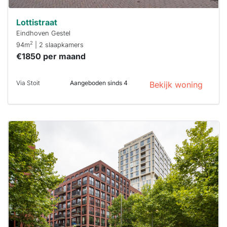
Lottistraat
Eindhoven Gestel
2
94m
| 2 slaapkamers
€1850 per maand
Via Stoit
Aangeboden sinds 4
Bekijk woning
Deze woning
is
waarschijnlijk
al verhuurd
Om kans te
maken moet je
binnen 15
minuten
reageren.
Stekkies helpt
je hierbij!