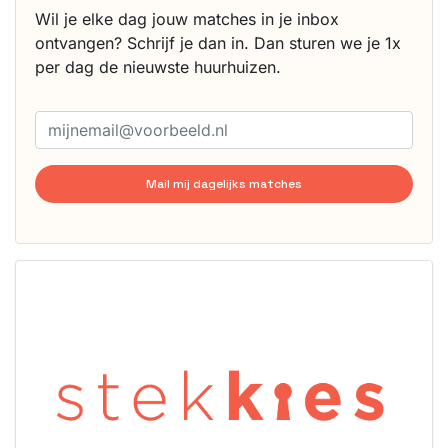
Wil je elke dag jouw matches in je inbox
ontvangen? Schrijf je dan in. Dan sturen we je 1x
per dag de nieuwste huurhuizen.
Mail mij dagelijks matches
Deze woning
is
waarschijnlijk
al verhuurd
Om kans te
maken moet je
binnen 15
minuten
reageren.
Stekkies helpt
je hierbij!