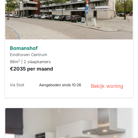
Stekkies helpt
je hierbij!
Bomanshof
Eindhoven Centrum
2
96m
| 2 slaapkamers
€2035 per maand
Via Stoit
Aangeboden sinds 10:26
Bekijk woning
Deze woning
is
waarschijnlijk
al verhuurd
Om kans te