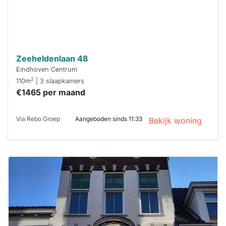
Zeeheldenlaan 48
Eindhoven Centrum
2
110m
| 3 slaapkamers
€1465 per maand
Via Rebo Groep
Aangeboden sinds 11:33
Bekijk woning
Deze woning
is
waarschijnlijk
al verhuurd
Om kans te
maken moet je
binnen 15
minuten