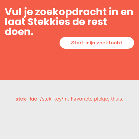
Vul je zoekopdracht in en
laat Stekkies de rest
doen.
Start mijn zoektocht
stek · kie
/stek-key/ n. Favoriete plekje, thuis.