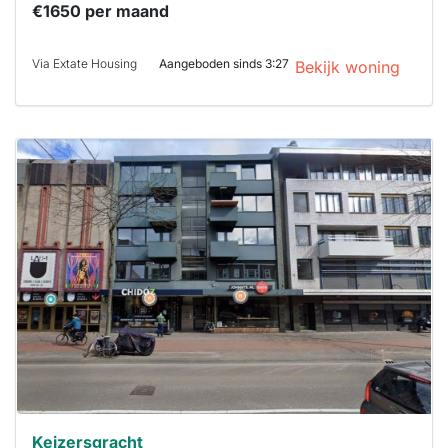
€1650 per maand
Via Extate Housing
Aangeboden sinds 3:27
Bekijk woning
Deze woning
is
waarschijnlijk
al verhuurd
Om kans te
maken moet je
binnen 15
minuten
reageren.
Stekkies helpt
je hierbij!
Keizersgracht