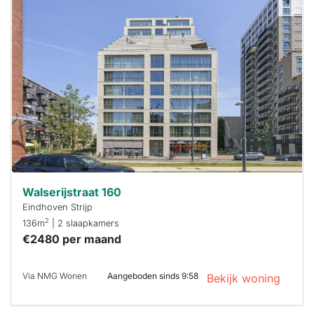
Deze woning
is
waarschijnlijk
al verhuurd
Om kans te
maken moet je
binnen 15
minuten
reageren.
Stekkies helpt
je hierbij!
Walserijstraat 160
Eindhoven Strijp
2
136m
| 2 slaapkamers
€2480 per maand
Via NMG Wonen
Aangeboden sinds 9:58
Bekijk woning