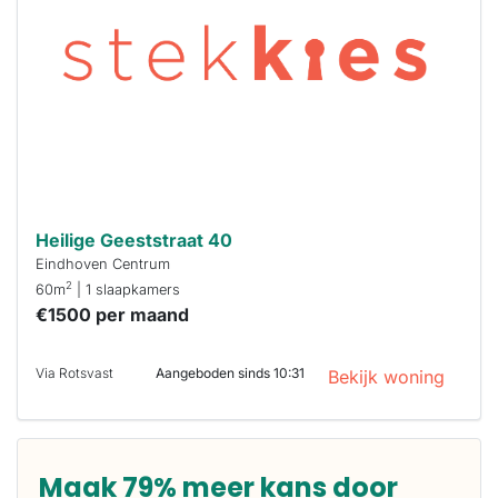
maken moet je
binnen 15
minuten
reageren.
Stekkies helpt
je hierbij!
Heilige Geeststraat 40
Eindhoven Centrum
2
60m
| 1 slaapkamers
€1500 per maand
Via Rotsvast
Aangeboden sinds 10:31
Bekijk woning
Maak 79% meer kans door