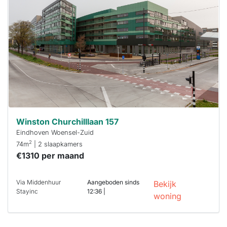
Winston Churchilllaan 157
Eindhoven Woensel-Zuid
2
74m
| 2 slaapkamers
€1310 per maand
Via Middenhuur
Aangeboden sinds
Bekijk
Stayinc
12:36 |
woning