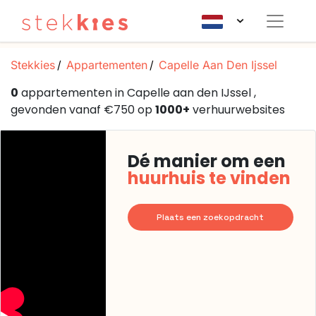
Stekkies
Appartementen
Capelle Aan Den Ijssel
0
appartementen in Capelle aan den IJssel ,
gevonden vanaf €750 op
1000+
verhuurwebsites
Dé manier om een
huurhuis te vinden
Plaats een zoekopdracht