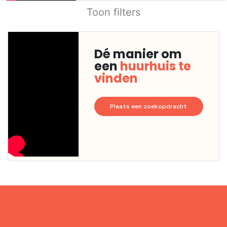
Toon filters
Dé manier om
een
huurhuis te
vinden
Plaats een zoekopdracht