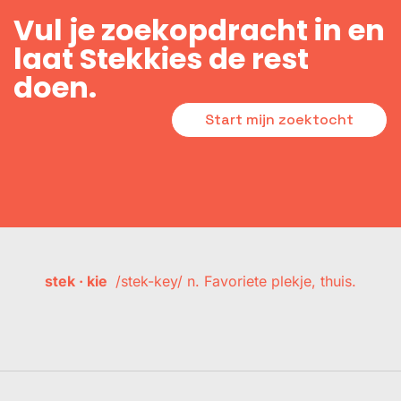
Vul je zoekopdracht in en
laat Stekkies de rest
doen.
Start mijn zoektocht
stek · kie
/stek-key/ n. Favoriete plekje, thuis.