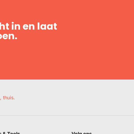
t in en laat
oen.
, thuis.
s & Tools
Volg ons