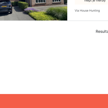
helpt je hierbij!
Via House Hunting
Result