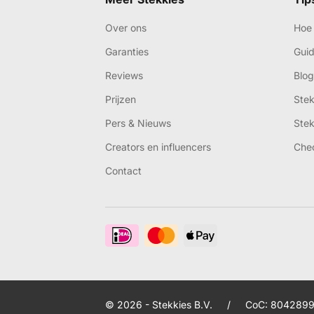
Over ons
Hoe 
Garanties
Gui
Reviews
Blog
Prijzen
Ste
Pers & Nieuws
Ste
Creators en influencers
Che
Contact
© 2026 - Stekkies B.V.
/
CoC: 8042899