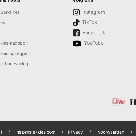
Instagram
werkt het
TikTok
des
Facebook
YouTube
kkies-kadobon
kkies opzeggen
ck huurwoning
1
/
help@stekkies.com
/
Privacy
/
Voorwaarden
/