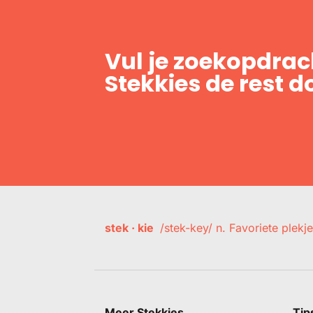
Vul je zoekopdrach
Stekkies de rest d
stek · kie
/stek-key/ n. Favoriete plekje
Meer Stekkies
Tip