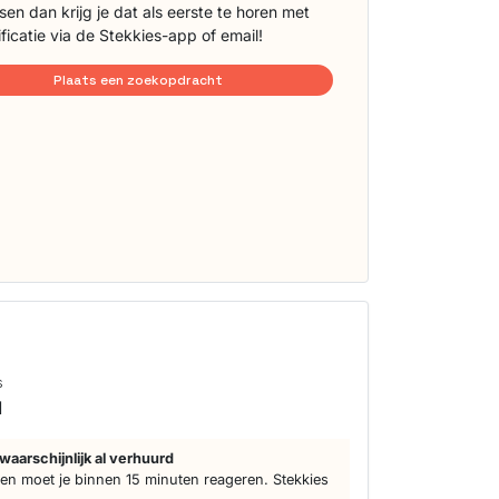
sen dan krijg je dat als eerste te horen met
ificatie via de Stekkies-app of email!
Plaats een zoekopdracht
s
d
waarschijnlijk al verhuurd
n moet je binnen 15 minuten reageren. Stekkies