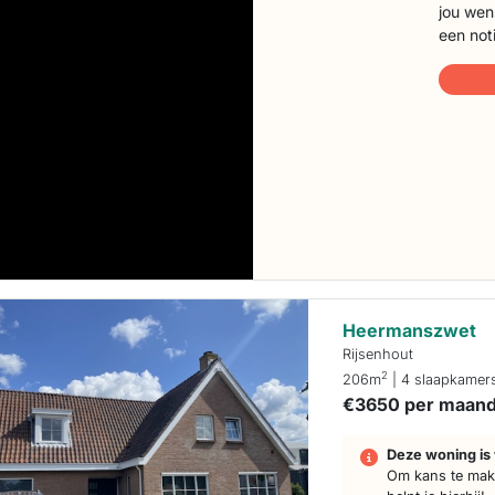
jou wen
een not
Heermanszwet
Rijsenhout
2
206m
| 4 slaapkamer
€3650 per maan
Deze woning is 
Om kans te make