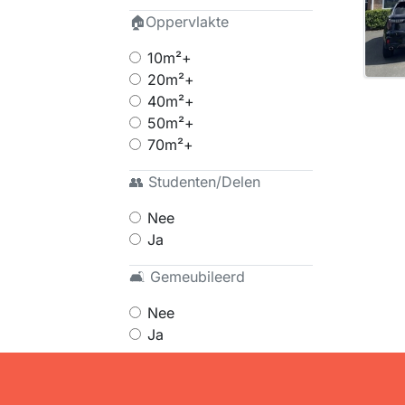
🏠Oppervlakte
10m²+
20m²+
40m²+
50m²+
70m²+
👥 Studenten/Delen
Nee
Ja
🛋 Gemeubileerd
Nee
Ja