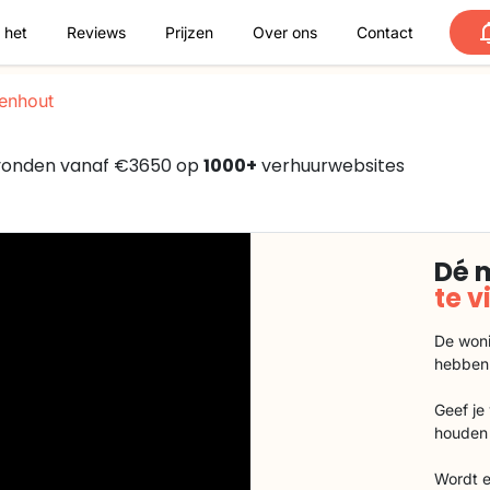
 het
Reviews
Prijzen
Over ons
Contact
enhout
gevonden vanaf €3650 op
1000+
verhuurwebsites
Dé 
te 
De woni
hebben
Geef je
houden 
Wordt e