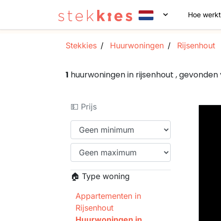
Hoe werkt
Stekkies
Huurwoningen
Rijsenhout
1
huurwoningen in rijsenhout , gevonde
💵 Prijs
🏠 Type woning
Appartementen in
Rijsenhout
Huurwoningen in