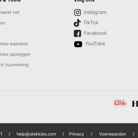
Instagram
werkt het
TikTok
des
Facebook
YouTube
kkies-kadobon
kkies opzeggen
ck huurwoning
1
/
help@stekkies.com
/
Privacy
/
Voorwaarden
/