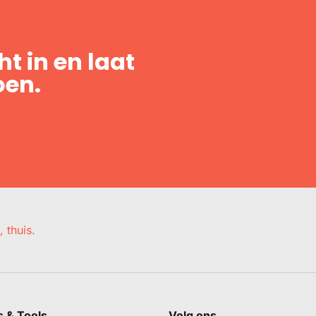
t in en laat
oen.
, thuis.
s & Tools
Volg ons