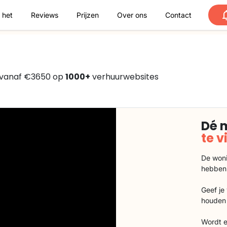
 het
Reviews
Prijzen
Over ons
Contact
n vanaf €3650 op
1000+
verhuurwebsites
Dé 
te 
De woni
hebben
Geef je
houden 
Wordt e