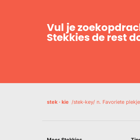
Vul je zoekopdrach
Stekkies de rest d
stek · kie
/stek-key/ n. Favoriete plekje
Meer Stekkies
Tip