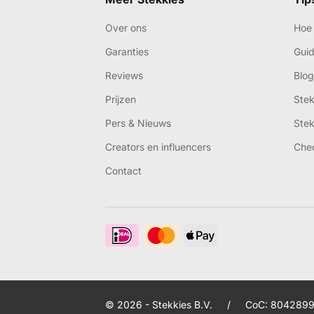
Over ons
Hoe 
Garanties
Gui
Reviews
Blog
Prijzen
Ste
Pers & Nieuws
Ste
Creators en influencers
Che
Contact
© 2026 - Stekkies B.V.
/
CoC: 8042899