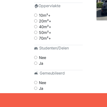
🏠Oppervlakte
10m²+
20m²+
40m²+
50m²+
70m²+
👥 Studenten/Delen
Nee
Ja
🛋 Gemeubileerd
Nee
Ja