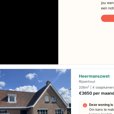
jou wen
een not
Heermanszwet
Rijsenhout
2
206m
| 4 slaapkamer
€3650 per maan
Deze woning is 
Om kans te make