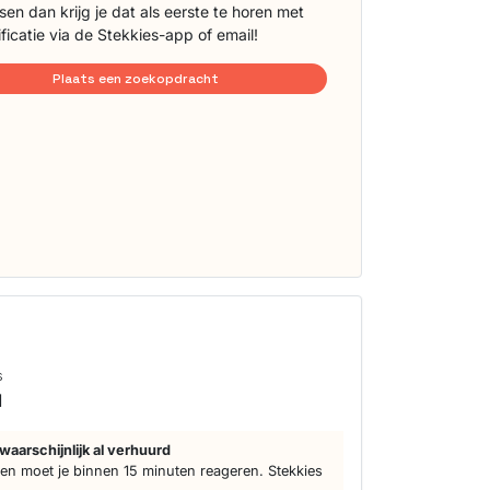
sen dan krijg je dat als eerste te horen met
ificatie via de Stekkies-app of email!
Plaats een zoekopdracht
s
d
waarschijnlijk al verhuurd
n moet je binnen 15 minuten reageren. Stekkies