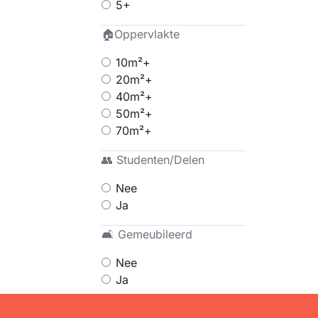
5+
🏠Oppervlakte
10m²+
20m²+
40m²+
50m²+
70m²+
👥 Studenten/Delen
Nee
Ja
🛋 Gemeubileerd
Nee
Ja