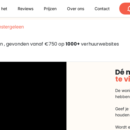
 het
Reviews
Prijzen
Over ons
Contact
stergeleen
en , gevonden vanaf €750 op
1000+
verhuurwebsites
Dé 
te 
De woni
hebben
Geef je
houden 
Wordt e