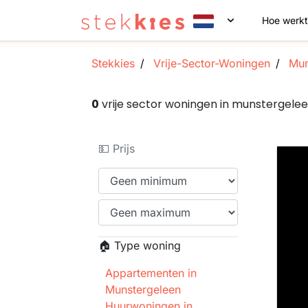
Hoe werkt
Stekkies
Vrije-Sector-Woningen
Mun
0
vrije sector woningen in munstergele
💵 Prijs
🏠 Type woning
Appartementen in
Munstergeleen
Huurwoningen in