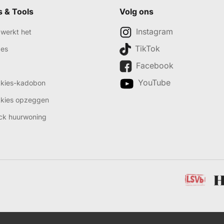
s & Tools
Volg ons
Instagram
werkt het
TikTok
des
Facebook
YouTube
kkies-kadobon
kkies opzeggen
ck huurwoning