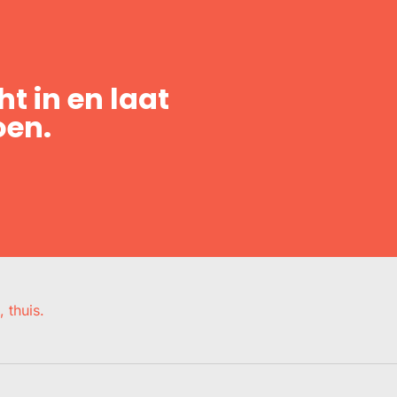
t in en laat
oen.
, thuis.