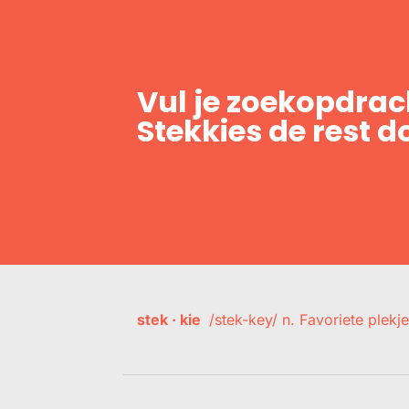
Vul je zoekopdrach
Stekkies de rest d
stek · kie
/stek-key/ n. Favoriete plekje