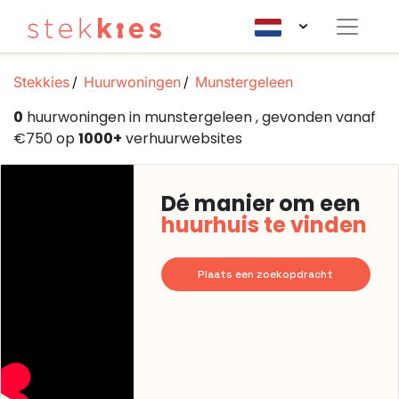
Stekkies
Huurwoningen
Munstergeleen
0
huurwoningen in munstergeleen , gevonden vanaf
€750 op
1000+
verhuurwebsites
Dé manier om een
huurhuis te vinden
Plaats een zoekopdracht