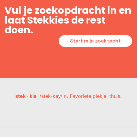
Vul je zoekopdracht in en
laat Stekkies de rest
doen.
Start mijn zoektocht
stek · kie
/stek-key/ n. Favoriete plekje, thuis.