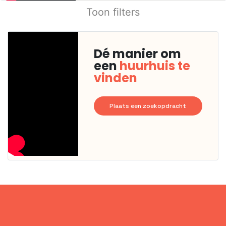
Toon filters
Dé manier om
een
huurhuis te
vinden
Plaats een zoekopdracht