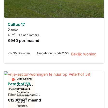
Cultus 17
Dronten
2
40m
| 1 slaapkamers
€940 per maand
Via NMG Wonen
Aangeboden sinds 11:56
Bekijk woning
Deze woning
is
Peterhof 59
waarschijnlijk
Dronten
al verhuurd
Om kans te
2
118m
| 4 slaapkamers
maken moet je
€1200 per maand
binnen 15
minuten
reageren.