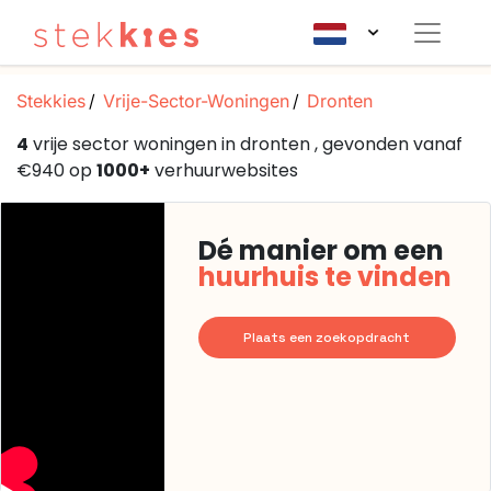
Stekkies
Vrije-Sector-Woningen
Dronten
4
vrije sector woningen in dronten , gevonden vanaf
€940 op
1000+
verhuurwebsites
Dé manier om een
huurhuis te vinden
Plaats een zoekopdracht