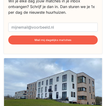
Wil je elke dag jouw matches in je inbox
ontvangen? Schrijf je dan in. Dan sturen we je 1x
per dag de nieuwste huurhuizen.
Mail mij dagelijks matches
Deze woning
is
waarschijnlijk
al verhuurd
Om kans te
maken moet je
binnen 15
minuten
reageren.
Stekkies helpt
je hierbij!