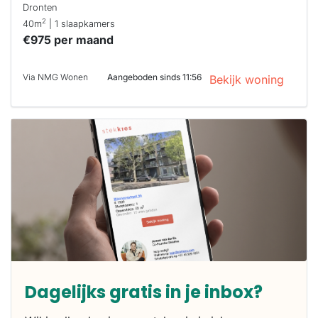
Dronten
2
40m
| 1 slaapkamers
€975 per maand
Via NMG Wonen
Aangeboden sinds 11:56
Bekijk woning
Dagelijks gratis in je inbox?