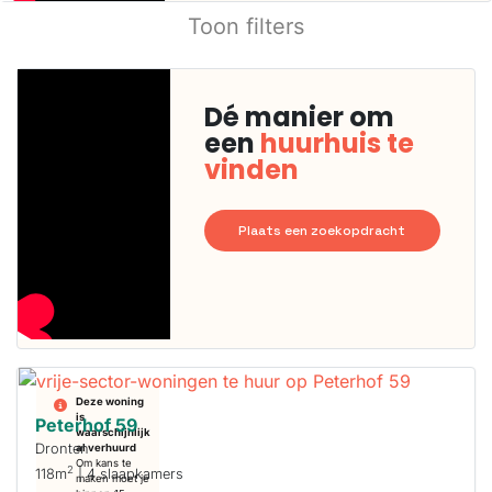
Toon filters
Dé manier om
een
huurhuis te
vinden
Plaats een zoekopdracht
Deze woning
is
Peterhof 59
waarschijnlijk
Dronten
al verhuurd
Om kans te
2
118m
| 4 slaapkamers
maken moet je