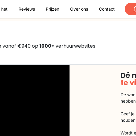
 het
Reviews
Prijzen
Over ons
Contact
n vanaf €940 op
1000+
verhuurwebsites
Dé 
te 
De woni
hebben
Geef je
houden 
Wordt e