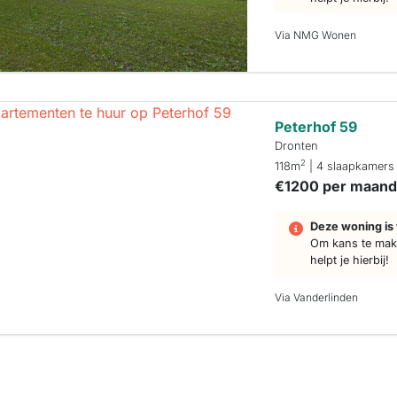
Via NMG Wonen
Peterhof 59
Dronten
2
118m
| 4 slaapkamers
€1200 per maan
Deze woning is 
Om kans te make
helpt je hierbij!
Via Vanderlinden