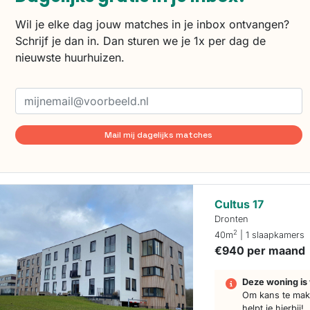
Wil je elke dag jouw matches in je inbox ontvangen?
Schrijf je dan in. Dan sturen we je 1x per dag de
nieuwste huurhuizen.
Mail mij dagelijks matches
Cultus 17
Dronten
2
40m
| 1 slaapkamers
€940 per maand
Deze woning is 
Om kans te make
helpt je hierbij!