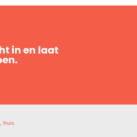
t in en laat
oen.
, thuis.