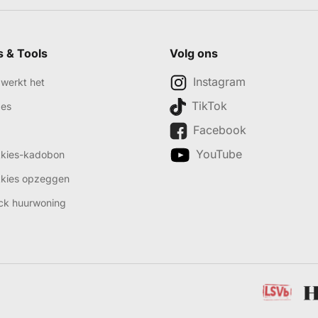
s & Tools
Volg ons
Instagram
werkt het
TikTok
des
Facebook
YouTube
kkies-kadobon
kkies opzeggen
ck huurwoning