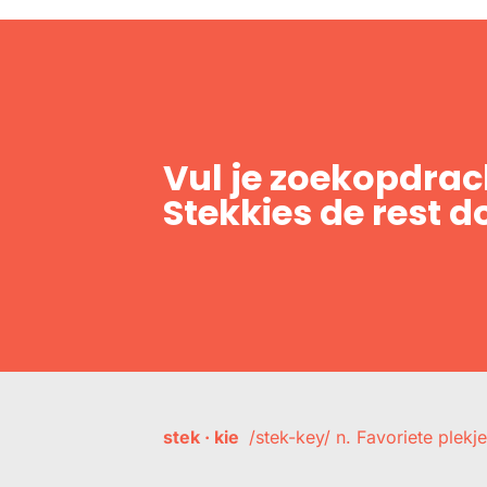
Vul je zoekopdrach
Stekkies de rest d
stek · kie
/stek-key/ n. Favoriete plekje