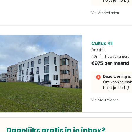
helpt je hierbij!
Via Vanderlinden
Cultus 41
Dronten
2
40m
| 1 slaapkamers
€975 per maand
Deze woning is 
Om kans te make
helpt je hierbij!
Via NMG Wonen
Dagelijks gratis in je inbox?