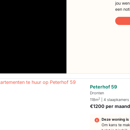
jou wen
een not
Peterhof 59
Dronten
2
118m
| 4 slaapkamers
€1200 per maan
Deze woning is 
Om kans te make