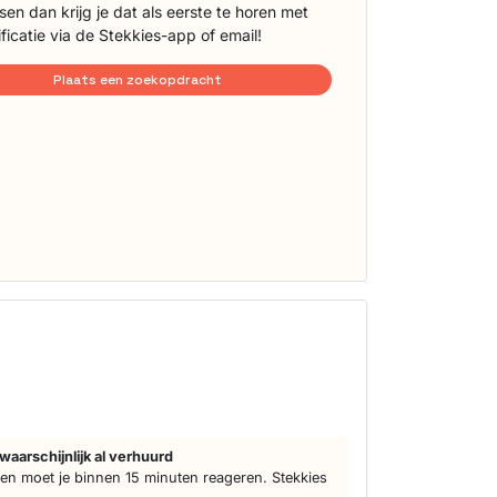
sen dan krijg je dat als eerste te horen met
ificatie via de Stekkies-app of email!
Plaats een zoekopdracht
d
waarschijnlijk al verhuurd
n moet je binnen 15 minuten reageren. Stekkies