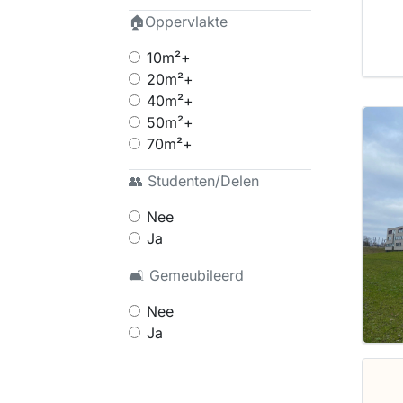
🏠Oppervlakte
10m²+
20m²+
40m²+
50m²+
70m²+
👥 Studenten/Delen
Nee
Ja
🛋 Gemeubileerd
Nee
Ja