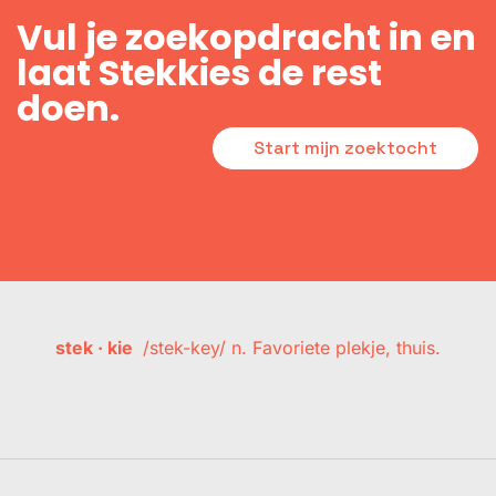
Vul je zoekopdracht in en
laat Stekkies de rest
doen.
Start mijn zoektocht
stek · kie
/stek-key/ n. Favoriete plekje, thuis.