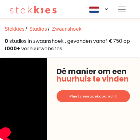
Stekkies
Studios
Zwaanshoek
0
studios in zwaanshoek , gevonden vanaf €750 op
1000+
verhuurwebsites
Dé manier om een
huurhuis te vinden
Plaats een zoekopdracht