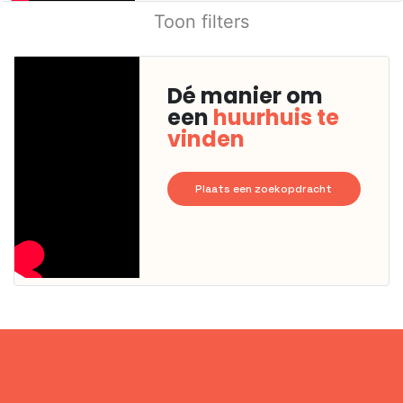
Toon filters
Dé manier om
een
huurhuis te
vinden
Plaats een zoekopdracht