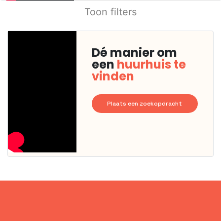
Toon filters
Dé manier om
een
huurhuis te
vinden
Plaats een zoekopdracht