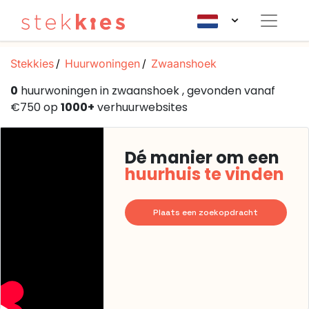
Stekkies
Huurwoningen
Zwaanshoek
0
huurwoningen in zwaanshoek , gevonden vanaf
€750 op
1000+
verhuurwebsites
Dé manier om een
huurhuis te vinden
Plaats een zoekopdracht