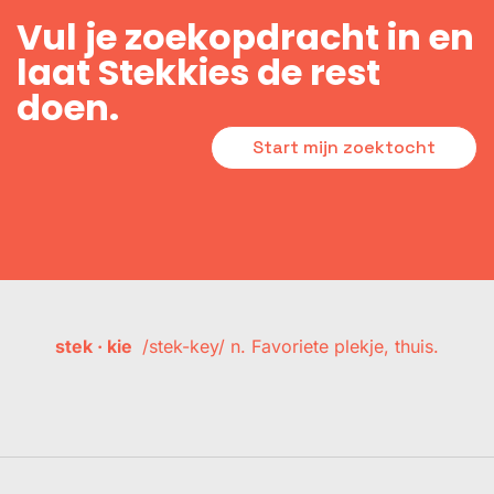
Vul je zoekopdracht in en
laat Stekkies de rest
doen.
Start mijn zoektocht
stek · kie
/stek-key/ n. Favoriete plekje, thuis.