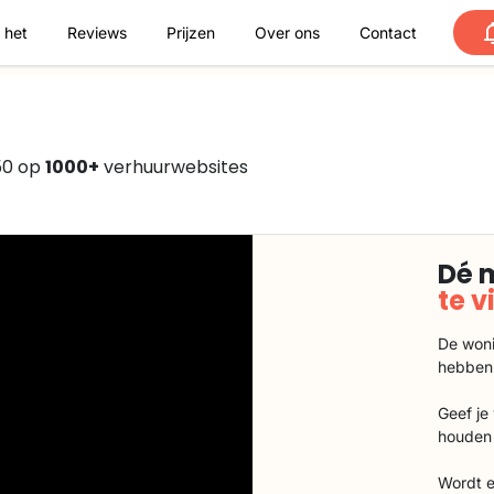
 het
Reviews
Prijzen
Over ons
Contact
750 op
1000+
verhuurwebsites
Dé 
te 
De woni
hebben
Geef je
houden 
Wordt e