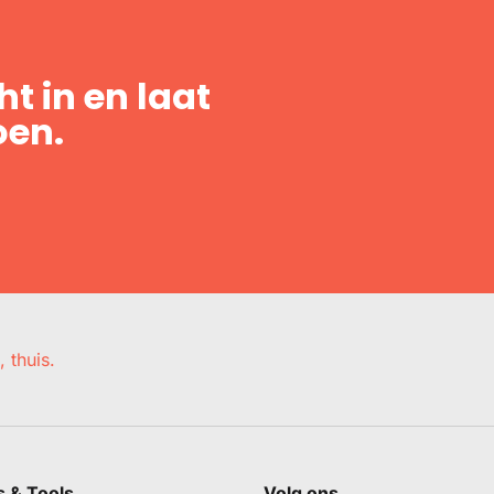
t in en laat
oen.
, thuis.
s & Tools
Volg ons