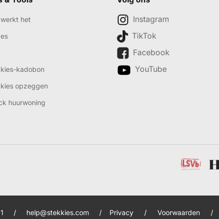
Instagram
werkt het
TikTok
des
Facebook
YouTube
kkies-kadobon
kkies opzeggen
ck huurwoning
1
/
help@stekkies.com
/
Privacy
/
Voorwaarden
/