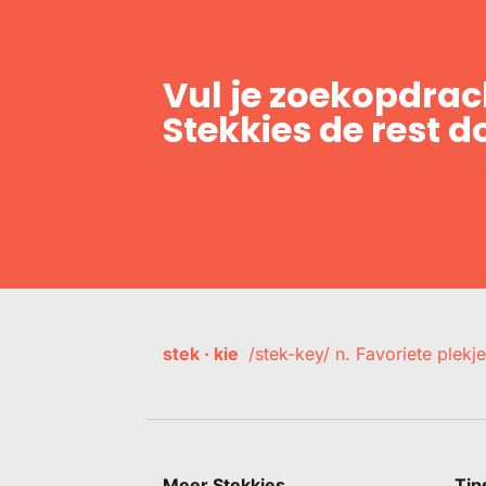
Vul je zoekopdrach
Stekkies de rest d
stek · kie
/stek-key/ n. Favoriete plekje
Meer Stekkies
Tip