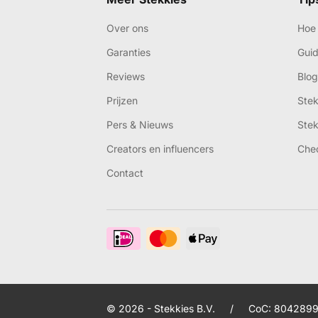
Over ons
Hoe 
Garanties
Gui
Reviews
Blog
Prijzen
Ste
Pers & Nieuws
Ste
Creators en influencers
Che
Contact
© 2026 - Stekkies B.V.
/
CoC: 8042899