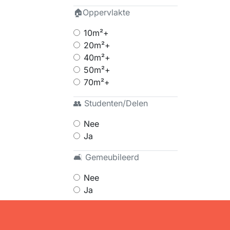
🏠Oppervlakte
10m²+
20m²+
40m²+
50m²+
70m²+
👥 Studenten/Delen
Nee
Ja
🛋 Gemeubileerd
Nee
Ja