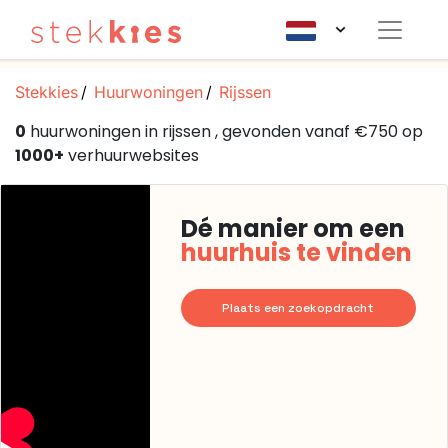
Stekkies
Huurwoningen
Rijssen
0
huurwoningen in rijssen , gevonden vanaf €750 op
1000+
verhuurwebsites
Dé manier om een
huurhuis te vinden
Plaats een zoekopdracht