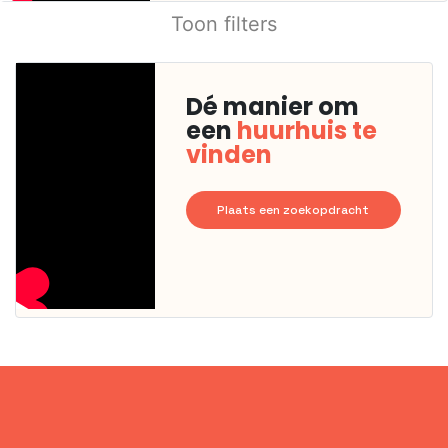
Toon filters
Dé manier om
een
huurhuis te
vinden
Plaats een zoekopdracht