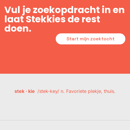
Vul je zoekopdracht in en
laat Stekkies de rest
doen.
Start mijn zoektocht
stek · kie
/stek-key/ n. Favoriete plekje, thuis.