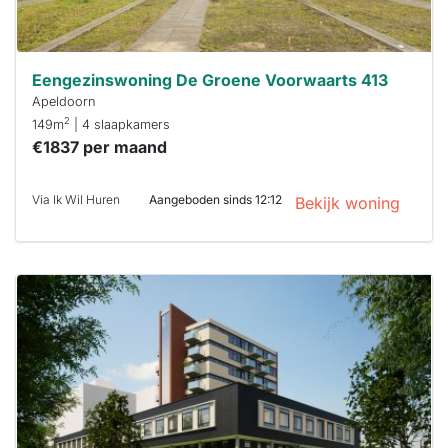
Eengezinswoning De Groene Voorwaarts 413
Apeldoorn
2
149m
| 4 slaapkamers
€1837 per maand
Via Ik Wil Huren
Aangeboden sinds 12:12
Bekijk woning
Deze woning
is
waarschijnlijk
al verhuurd
Om kans te
maken moet je
binnen 15
minuten
reageren.
Stekkies helpt
je hierbij!