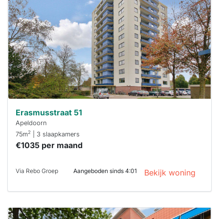
Om kans te
maken moet je
binnen 15
minuten
reageren.
Stekkies helpt
je hierbij!
Erasmusstraat 51
Apeldoorn
2
75m
| 3 slaapkamers
€1035 per maand
Via Rebo Groep
Aangeboden sinds 4:01
Bekijk woning