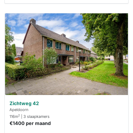
Deze woning
is
waarschijnlijk
al verhuurd
Om kans te
maken moet je
binnen 15
minuten
reageren.
Stekkies helpt
je hierbij!
Zichtweg 42
Apeldoorn
2
116m
| 3 slaapkamers
€1400 per maand