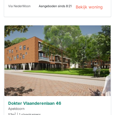
Via NederWoon
Aangeboden sinds 8:21
Bekijk woning
Deze woning
is
waarschijnlijk
al verhuurd
Om kans te
maken moet je
binnen 15
minuten
reageren.
Stekkies helpt
je hierbij!
Dokter Vlaanderenlaan 46
Apeldoorn
2
57m
| 1 slaapkamers