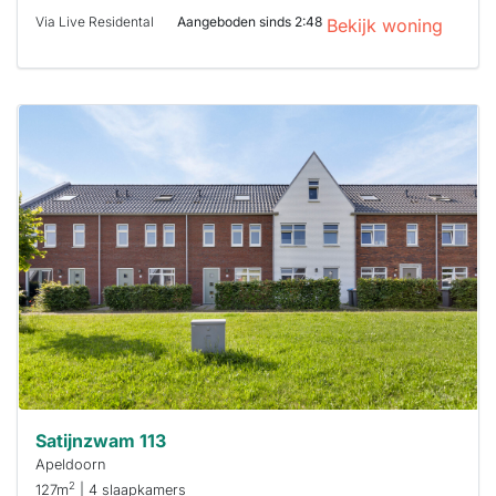
Via Live Residental
Aangeboden sinds 2:48
Bekijk woning
Deze woning
is
waarschijnlijk
al verhuurd
Om kans te
maken moet je
binnen 15
minuten
reageren.
Stekkies helpt
je hierbij!
Satijnzwam 113
Apeldoorn
2
127m
| 4 slaapkamers