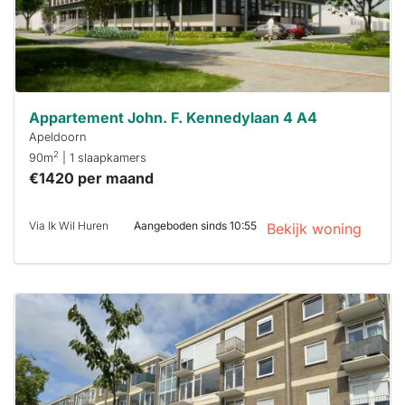
Appartement John. F. Kennedylaan 4 A4
Apeldoorn
2
90m
| 1 slaapkamers
€1420 per maand
Via Ik Wil Huren
Aangeboden sinds 10:55
Bekijk woning
Deze woning
is
waarschijnlijk
al verhuurd
Om kans te
maken moet je
binnen 15