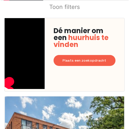
Toon filters
Dé manier om
een
huurhuis te
vinden
Plaats een zoekopdracht
Deze woning
is
waarschijnlijk
al verhuurd
Om kans te
maken moet je