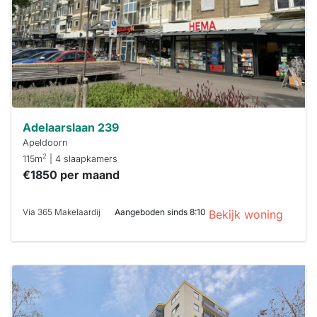
minuten
reageren.
Stekkies helpt
je hierbij!
Adelaarslaan 239
Apeldoorn
2
115m
| 4 slaapkamers
€1850 per maand
Via 365 Makelaardij
Aangeboden sinds 8:10
Bekijk woning
Deze woning
is
waarschijnlijk
al verhuurd