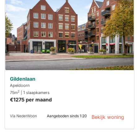
waarschijnlijk
al verhuurd
Om kans te
maken moet je
binnen 15
minuten
reageren.
Stekkies helpt
je hierbij!
Gildenlaan
Apeldoorn
2
75m
| 1 slaapkamers
€1275 per maand
Via NederWoon
Aangeboden sinds 1:20
Bekijk woning