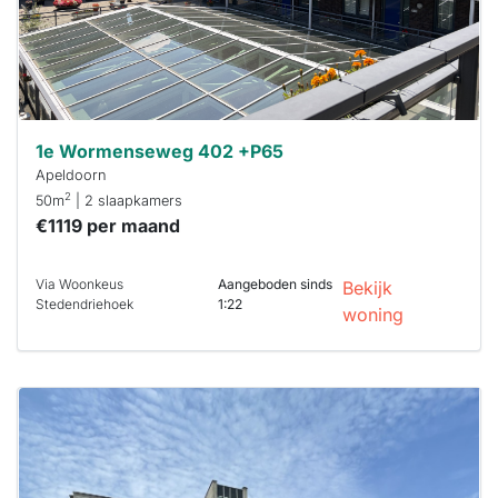
je hierbij!
1e Wormenseweg 402 +P65
Apeldoorn
2
50m
| 2 slaapkamers
€1119 per maand
Via Woonkeus
Aangeboden sinds
Bekijk
Stedendriehoek
1:22
woning
Deze woning
is
waarschijnlijk
al verhuurd
Om kans te