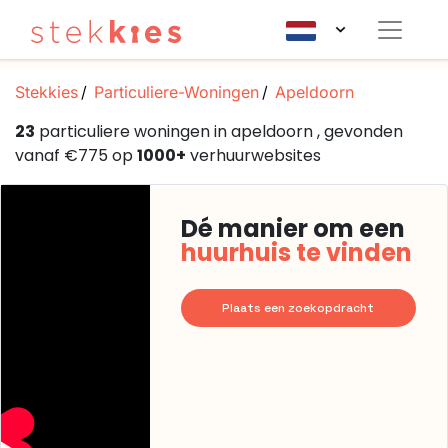
Stekkies
Particuliere-Woningen
Apeldoorn
23
particuliere woningen in apeldoorn , gevonden
vanaf €775 op
1000+
verhuurwebsites
Dé manier om een
huurhuis te vinden
Plaats een zoekopdracht