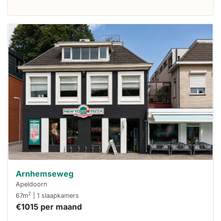
Deze woning
is
waarschijnlijk
al verhuurd
Om kans te
maken moet je
binnen 15
minuten
reageren.
Stekkies helpt
je hierbij!
Arnhemseweg
Apeldoorn
2
67m
| 1 slaapkamers
€1015 per maand