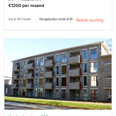
€1200 per maand
Via Ik Wil Huren
Aangeboden sinds 8:35
Bekijk woning
Deze woning
is
waarschijnlijk
al verhuurd
Om kans te
maken moet je
binnen 15
minuten
reageren.
Stekkies helpt
je hierbij!