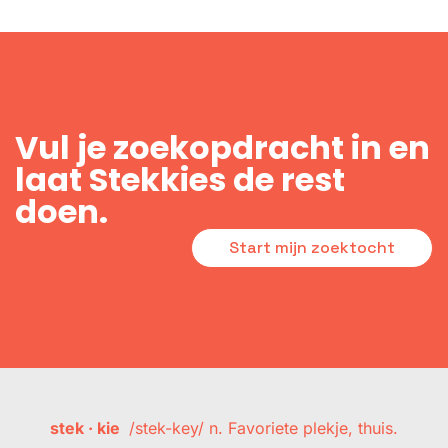
Vul je zoekopdracht in en
laat Stekkies de rest
doen.
Start mijn zoektocht
stek · kie
/stek-key/ n. Favoriete plekje, thuis.