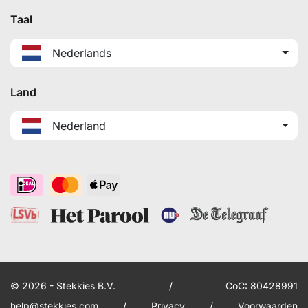
Taal
Nederlands
Land
Nederland
© 2026 - Stekkies B.V.
/
CoC: 80428991
help@stekkies.com
/
Privacy
/
Voorwaarden