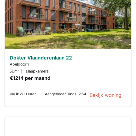
binnen 15
minuten
reageren.
Stekkies helpt
je hierbij!
Dokter Vlaanderenlaan 22
Apeldoorn
2
56m
| 1 slaapkamers
€1214 per maand
Via Ik Wil Huren
Aangeboden sinds 12:54
Bekijk woning
Deze woning
is
waarschijnlijk