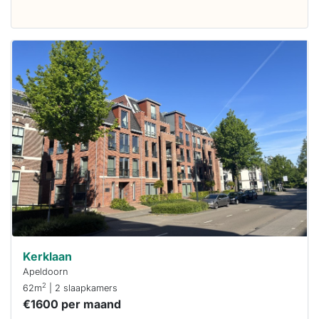
Deze woning
is
waarschijnlijk
al verhuurd
Om kans te
maken moet je
binnen 15
minuten
reageren.
Stekkies helpt
je hierbij!
Kerklaan
Apeldoorn
2
62m
| 2 slaapkamers
€1600 per maand