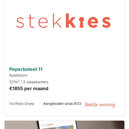
al verhuurd
Om kans te
maken moet je
binnen 15
minuten
reageren.
Stekkies helpt
je hierbij!
Peperboleet 11
Apeldoorn
2
127m
| 3 slaapkamers
€1855 per maand
Via Rebo Groep
Aangeboden sinds 9:03
Bekijk woning