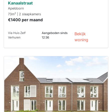
Kanaalstraat
Apeldoorn
2
73m
| 2 slaapkamers
€1400 per maand
Via Huis Zelf
Aangeboden sinds
Bekijk
Verhuren
12:36
woning
Deze woning
is
waarschijnlijk
al verhuurd
Om kans te
maken moet je
binnen 15
minuten
reageren.
Stekkies helpt
je hierbij!