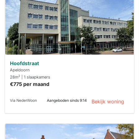
maken moet je
binnen 15
minuten
reageren.
Stekkies helpt
je hierbij!
Hoofdstraat
Apeldoorn
2
28m
| 1 slaapkamers
€775 per maand
Via NederWoon
Aangeboden sinds 9:14
Bekijk woning
Deze woning
is