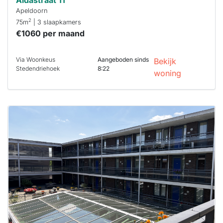
Aïdastraat 11
Apeldoorn
2
75m
| 3 slaapkamers
€1060 per maand
Via Woonkeus
Aangeboden sinds
Bekijk
Stedendriehoek
8:22
woning
Deze woning
is
waarschijnlijk
al verhuurd
Om kans te
maken moet je
binnen 15
minuten
reageren.
Stekkies helpt
je hierbij!