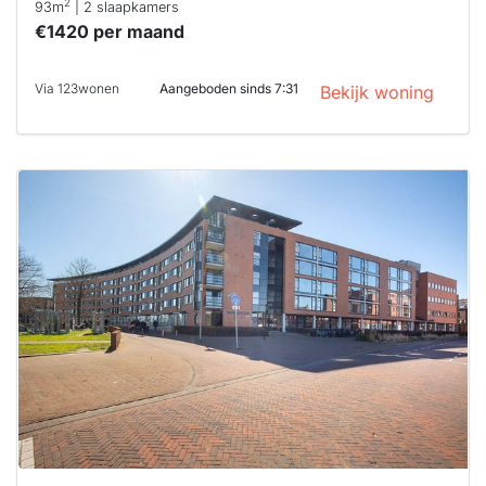
2
93m
| 2 slaapkamers
€1420 per maand
Via 123wonen
Aangeboden sinds 7:31
Bekijk woning
Deze woning
is
waarschijnlijk
al verhuurd
Om kans te
maken moet je
binnen 15
minuten
reageren.
Stekkies helpt
je hierbij!