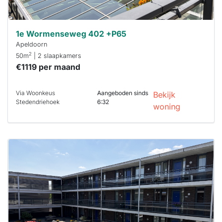
1e Wormenseweg 402 +P65
Apeldoorn
2
50m
| 2 slaapkamers
€1119 per maand
Via Woonkeus
Aangeboden sinds
Bekijk
Stedendriehoek
6:32
woning
Deze woning
is
waarschijnlijk
al verhuurd
Om kans te
maken moet je
binnen 15
minuten
reageren.
Stekkies helpt