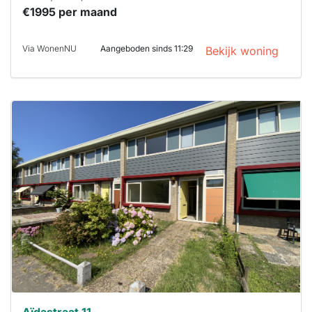
€1995 per maand
Via WonenNU
Aangeboden sinds 11:29
Bekijk woning
Deze woning
is
waarschijnlijk
al verhuurd
Om kans te
maken moet je
binnen 15
minuten
reageren.
Stekkies helpt
je hierbij!