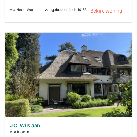
Via NederWoon
Aangeboden sinds 10:25
Bekijk woning
Deze woning
is
waarschijnlijk
al verhuurd
Om kans te
maken moet je
binnen 15
minuten
reageren.
Stekkies helpt
je hierbij!
J.C. Wilslaan
Apeldoorn