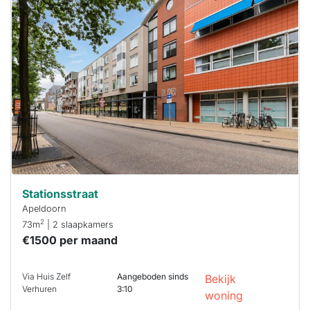
Deze woning
is
waarschijnlijk
al verhuurd
Om kans te
maken moet je
binnen 15
minuten
reageren.
Stekkies helpt
je hierbij!
Stationsstraat
Apeldoorn
2
73m
| 2 slaapkamers
€1500 per maand
Via Huis Zelf
Aangeboden sinds
Bekijk
Verhuren
3:10
woning