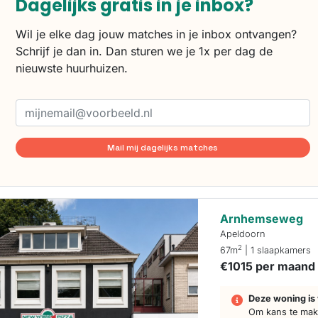
Dagelijks gratis in je inbox?
Wil je elke dag jouw matches in je inbox ontvangen?
Schrijf je dan in. Dan sturen we je 1x per dag de
nieuwste huurhuizen.
Mail mij dagelijks matches
Arnhemseweg
Apeldoorn
2
67m
| 1 slaapkamers
€1015 per maand
Deze woning is 
Om kans te make