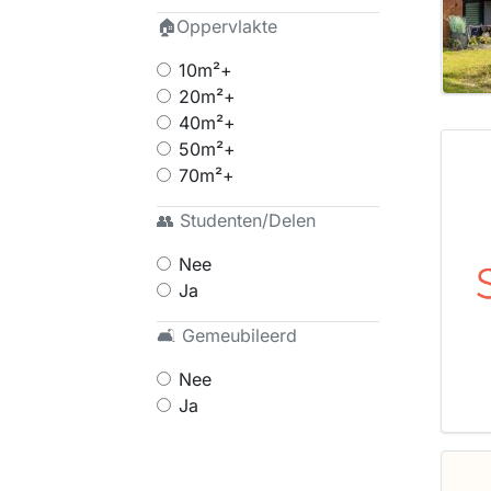
🏠Oppervlakte
10m²+
20m²+
40m²+
50m²+
70m²+
👥 Studenten/Delen
Nee
Ja
🛋 Gemeubileerd
Nee
Ja