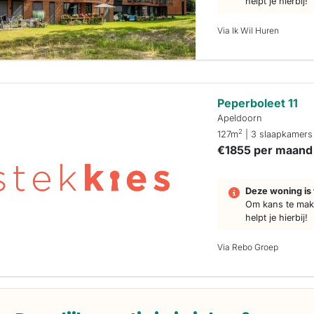
helpt je hierbij!
Via Ik Wil Huren
Peperboleet 11
Apeldoorn
2
127m
| 3 slaapkamers
€1855 per maand
Deze woning is 
Om kans te make
helpt je hierbij!
Via Rebo Groep