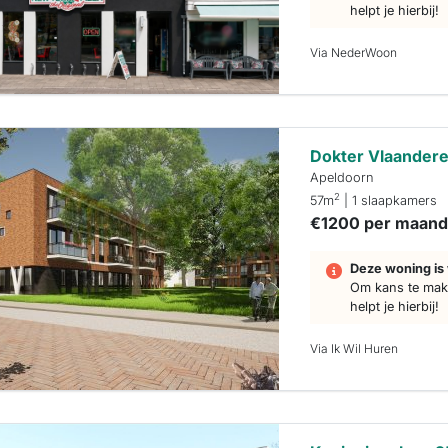
helpt je hierbij!
Via NederWoon
Dokter Vlaandere
Apeldoorn
2
57m
| 1 slaapkamers
€1200 per maan
Deze woning is 
Om kans te make
helpt je hierbij!
Via Ik Wil Huren