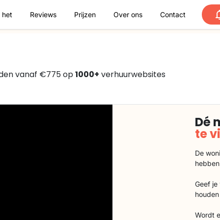
 het
Reviews
Prijzen
Over ons
Contact
nden vanaf €775 op
1000+
verhuurwebsites
Dé 
te 
De woni
hebben
Geef je
houden 
Wordt e