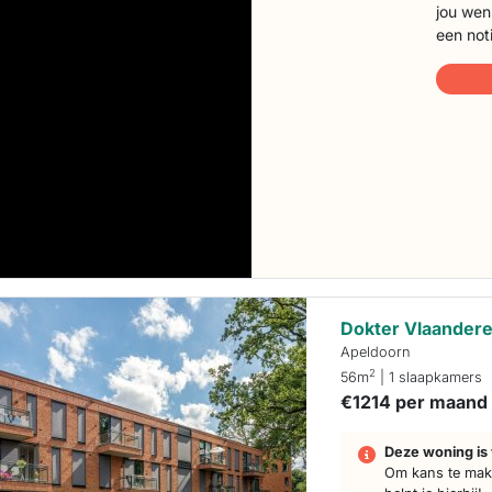
jou wen
een not
Dokter Vlaandere
Apeldoorn
2
56m
| 1 slaapkamers
€1214 per maand
Deze woning is 
Om kans te make