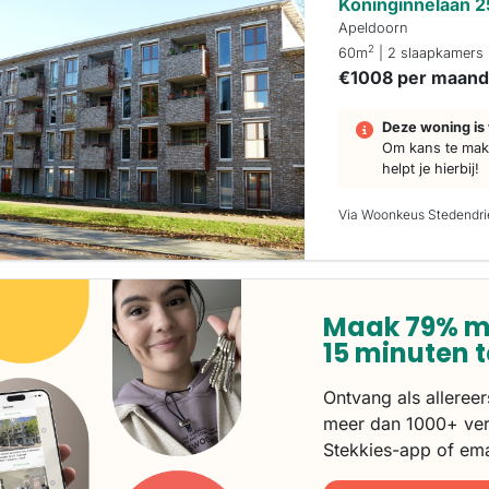
Koninginnelaan 
Apeldoorn
2
60m
| 2 slaapkamers
€1008 per maan
Deze woning is 
Om kans te make
helpt je hierbij!
Via Woonkeus Stedendr
Maak 79% m
15 minuten 
Ontvang als alleree
meer dan 1000+ ver
Stekkies-app of ema