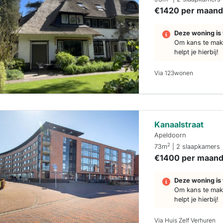
€1420 per maan
Deze woning is 
Om kans te make
helpt je hierbij!
Via 123wonen
Kanaalstraat
Apeldoorn
2
73m
| 2 slaapkamers
€1400 per maan
Deze woning is 
Om kans te make
helpt je hierbij!
Via Huis Zelf Verhuren