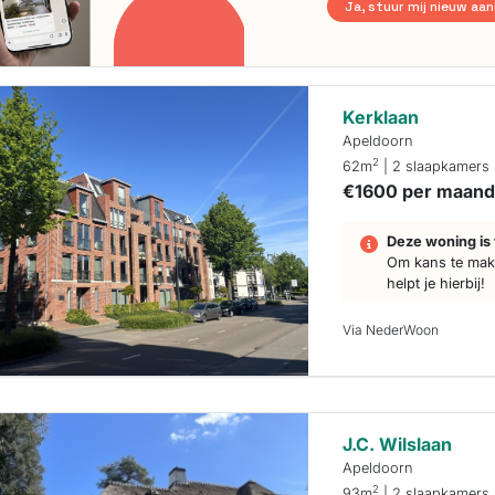
Ja, stuur mij nieuw aa
Kerklaan
Apeldoorn
2
62m
| 2 slaapkamers
€1600 per maan
Deze woning is 
Om kans te make
helpt je hierbij!
Via NederWoon
J.C. Wilslaan
Apeldoorn
2
93m
| 2 slaapkamers