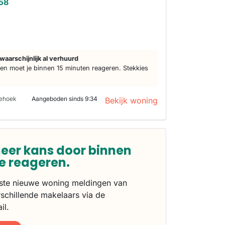
258
d
waarschijnlijk al verhuurd
n moet je binnen 15 minuten reageren. Stekkies
iehoek
Aangeboden sinds 9:34
Bekijk woning
eer kans door binnen
te reageren.
rste nieuwe woning meldingen van
schillende makelaars via de
il.