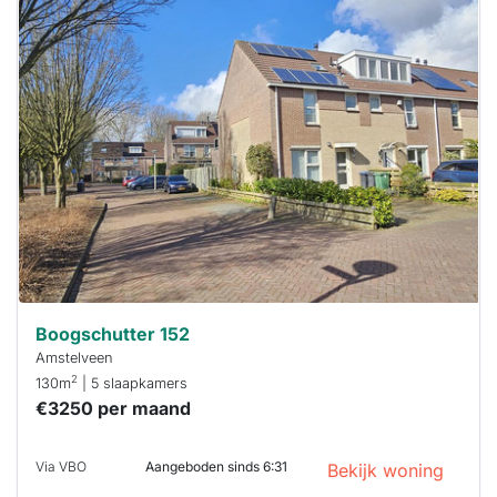
Deze woning
is
waarschijnlijk
al verhuurd
Om kans te
maken moet je
binnen 15
minuten
reageren.
Stekkies helpt
je hierbij!
Boogschutter 152
Amstelveen
2
130m
| 5 slaapkamers
€3250 per maand
Via VBO
Aangeboden sinds 6:31
Bekijk woning