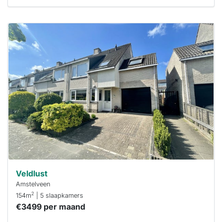
Deze woning
is
waarschijnlijk
al verhuurd
Om kans te
maken moet je
binnen 15
minuten
reageren.
Stekkies helpt
je hierbij!
Veldlust
Amstelveen
2
154m
| 5 slaapkamers
€3499 per maand