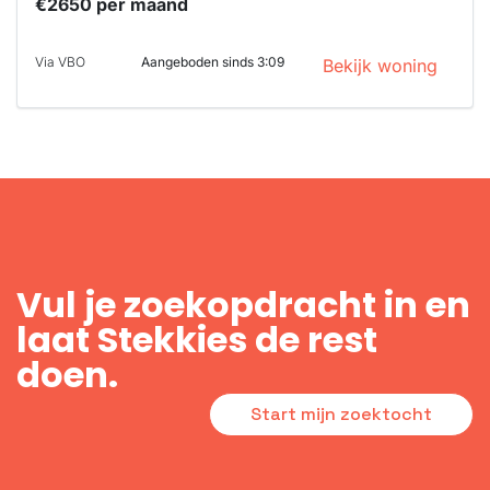
€2650 per maand
Via VBO
Aangeboden sinds 3:09
Bekijk woning
Vul je zoekopdracht in en
laat Stekkies de rest
doen.
Start mijn zoektocht