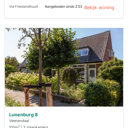
Via Frieslandhuurt
Aangeboden sinds 2:53
Bekijk woning
Deze woning
is
waarschijnlijk
al verhuurd
Om kans te
maken moet je
binnen 15
minuten
reageren.
Stekkies helpt
je hierbij!
Lunenburg 8
Veenendaal
2
105m
| 3 slaapkamers