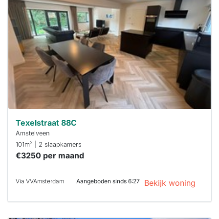
waarschijnlijk
al verhuurd
Om kans te
maken moet je
binnen 15
minuten
reageren.
Stekkies helpt
je hierbij!
Texelstraat 88C
Amstelveen
2
101m
| 2 slaapkamers
€3250 per maand
Via VVAmsterdam
Aangeboden sinds 6:27
Bekijk woning