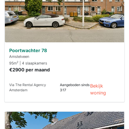
minuten
reageren.
Stekkies helpt
je hierbij!
Poortwachter 78
Amstelveen
2
95m
| 4 slaapkamers
€2900 per maand
Via The Rental Agency
Aangeboden sinds
Bekijk
Amsterdam
3:17
woning
Deze woning
is
waarschijnlijk