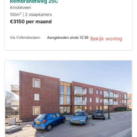
Rembrandtweg 25C
Amstelveen
2
100m
| 2 slaapkamers
€3150 per maand
Via VVAmsterdam
Aangeboden sinds 12:36
Bekijk woning
Deze woning
is
waarschijnlijk
al verhuurd
Om kans te
maken moet je
binnen 15
minuten
reageren.
Stekkies helpt
je hierbij!