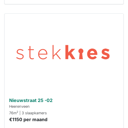
Deze woning
is
waarschijnlijk
al verhuurd
Om kans te
maken moet je
binnen 15
minuten
reageren.
Stekkies helpt
je hierbij!
Nieuwstraat 25 -02
Heerenveen
2
76m
| 3 slaapkamers
€1150 per maand