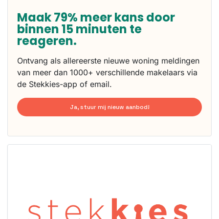
Maak 79% meer kans door
binnen 15 minuten te
reageren.
Ontvang als allereerste nieuwe woning meldingen
van meer dan 1000+ verschillende makelaars via
de Stekkies-app of email.
Ja, stuur mij nieuw aanbod!
Deze woning
is
waarschijnlijk
al verhuurd
Om kans te
maken moet je
binnen 15
minuten
reageren.