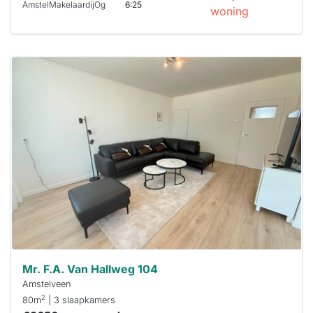
AmstelMakelaardijOg
6:25
woning
Deze woning
is
waarschijnlijk
al verhuurd
Om kans te
maken moet je
binnen 15
minuten
reageren.
Stekkies helpt
je hierbij!
Mr. F.A. Van Hallweg 104
Amstelveen
2
80m
| 3 slaapkamers