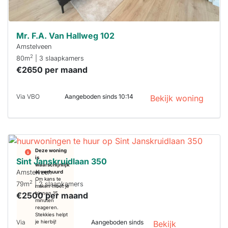
Mr. F.A. Van Hallweg 102
Amstelveen
2
80m
| 3 slaapkamers
€2650 per maand
Via VBO
Aangeboden sinds 10:14
Bekijk woning
Deze woning
is
Sint Janskruidlaan 350
waarschijnlijk
Amstelveen
al verhuurd
Om kans te
2
79m
| 2 slaapkamers
maken moet je
€2500 per maand
binnen 15
minuten
reageren.
Stekkies helpt
Via
Aangeboden sinds
je hierbij!
Bekijk