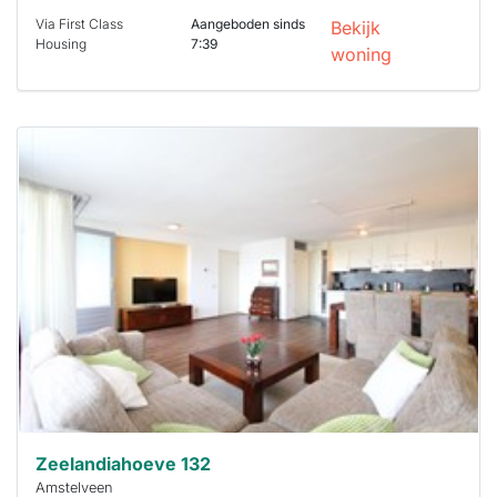
Via First Class
Aangeboden sinds
Bekijk
Housing
7:39
woning
Deze woning
is
waarschijnlijk
al verhuurd
Om kans te
maken moet je
binnen 15
minuten
reageren.
Stekkies helpt
je hierbij!
Zeelandiahoeve 132
Amstelveen