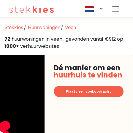
Stekkies
Huurwoningen
Veen
72
huurwoningen in veen , gevonden vanaf €912 op
1000+
verhuurwebsites
Dé manier om een
huurhuis te vinden
Plaats een zoekopdracht