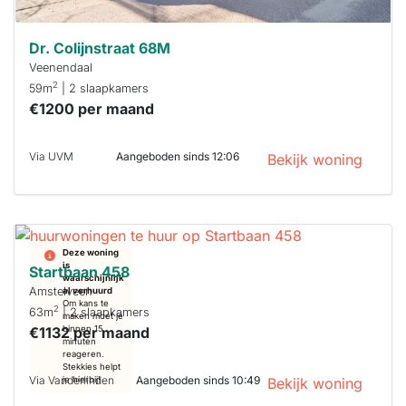
Dr. Colijnstraat 68M
Veenendaal
2
59m
| 2 slaapkamers
€1200 per maand
Via UVM
Aangeboden sinds 12:06
Bekijk woning
Deze woning
is
Startbaan 458
waarschijnlijk
Amstelveen
al verhuurd
Om kans te
2
63m
| 2 slaapkamers
maken moet je
€1132 per maand
binnen 15
minuten
reageren.
Stekkies helpt
Via Vanderlinden
Aangeboden sinds 10:49
je hierbij!
Bekijk woning