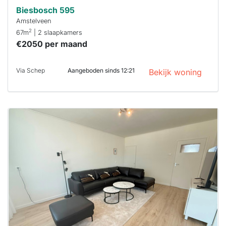
Biesbosch 595
Amstelveen
2
67m
| 2 slaapkamers
€2050 per maand
Via Schep
Aangeboden sinds 12:21
Bekijk woning
Deze woning
is
waarschijnlijk
al verhuurd
Om kans te
maken moet je
binnen 15
minuten
reageren.
Stekkies helpt
je hierbij!