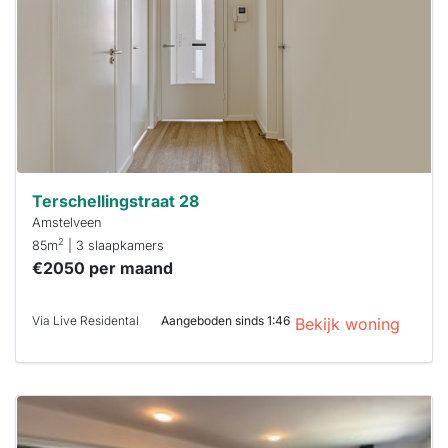
binnen 15
minuten
reageren.
Stekkies helpt
je hierbij!
Terschellingstraat 28
Amstelveen
2
85m
| 3 slaapkamers
€2050 per maand
Via Live Residental
Aangeboden sinds 1:46
Bekijk woning
Deze woning
is