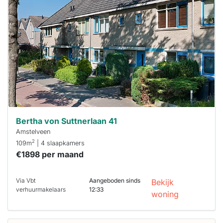
al verhuurd
Om kans te
maken moet je
binnen 15
minuten
reageren.
Stekkies helpt
je hierbij!
Bertha von Suttnerlaan 41
Amstelveen
2
109m
| 4 slaapkamers
€1898 per maand
Via Vbt
Aangeboden sinds
Bekijk
verhuurmakelaars
12:33
woning