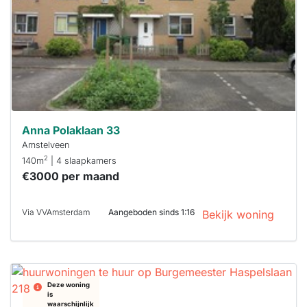
binnen 15
minuten
reageren.
Stekkies helpt
je hierbij!
Anna Polaklaan 33
Amstelveen
2
140m
| 4 slaapkamers
€3000 per maand
Via VVAmsterdam
Aangeboden sinds 1:16
Bekijk woning
Deze woning
is
waarschijnlijk