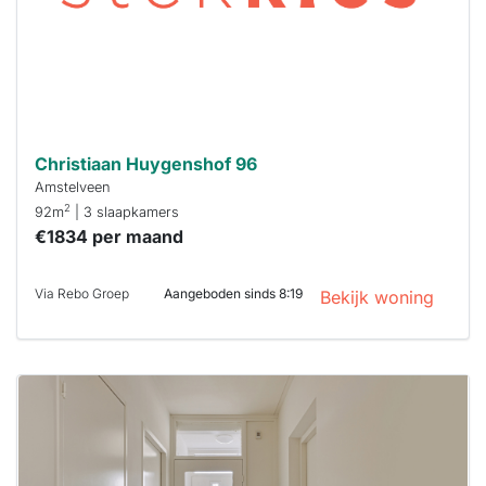
Stekkies helpt
je hierbij!
Christiaan Huygenshof 96
Amstelveen
2
92m
| 3 slaapkamers
€1834 per maand
Via Rebo Groep
Aangeboden sinds 8:19
Bekijk woning
Deze woning
is
waarschijnlijk
al verhuurd
Om kans te
maken moet je