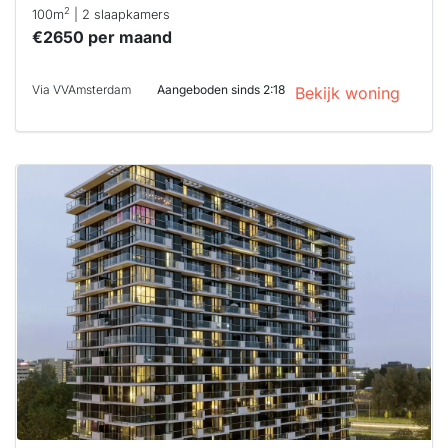
2
100m
| 2 slaapkamers
€2650 per maand
Via VVAmsterdam
Aangeboden sinds 2:18
Bekijk woning
Deze woning
is
waarschijnlijk
al verhuurd
Om kans te
maken moet je
binnen 15
minuten
reageren.
Stekkies helpt
je hierbij!