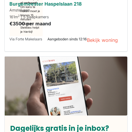
Burgemeester Haspelslaan 218
al verhuurd
Om kans te
Amstelveen
maken moet je
binnen 15
2
161m
| 5 slaapkamers
minuten
€3500 per maand
reageren.
Stekkies helpt
je hierbij!
Via Forte Makelaars
Aangeboden sinds 12:16
Bekijk woning
Dagelijks gratis in je inbox?