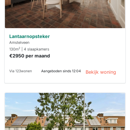
Lantaarnopsteker
Amstelveen
2
130m
| 4 slaapkamers
€2950 per maand
Via 123wonen
Aangeboden sinds 12:04
Bekijk woning
Deze woning
is
waarschijnlijk
al verhuurd
Om kans te
maken moet je
binnen 15