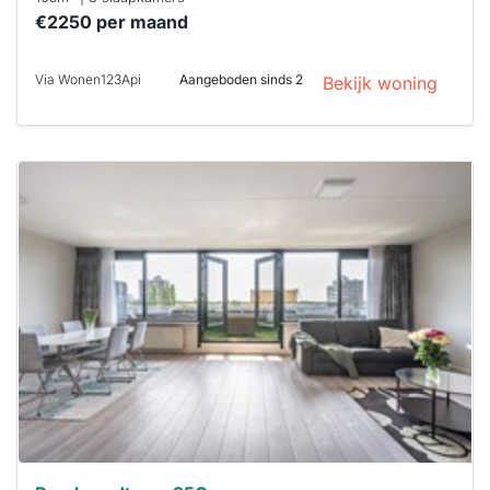
€2250 per maand
Via Wonen123Api
Aangeboden sinds 2
Bekijk woning
Deze woning
is
waarschijnlijk
al verhuurd
Om kans te
maken moet je
binnen 15
minuten
reageren.
Stekkies helpt
je hierbij!