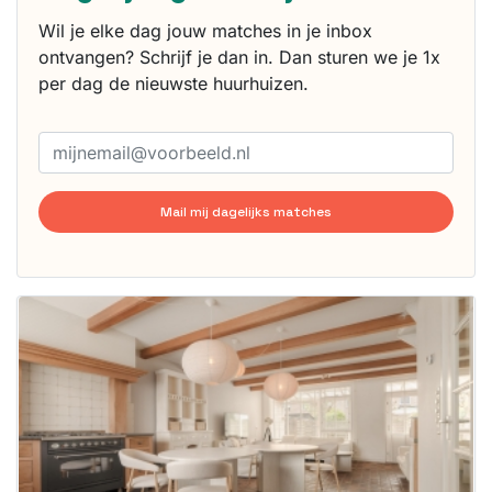
Wil je elke dag jouw matches in je inbox
ontvangen? Schrijf je dan in. Dan sturen we je 1x
per dag de nieuwste huurhuizen.
Mail mij dagelijks matches
Deze woning
is
waarschijnlijk
al verhuurd
Om kans te
maken moet je
binnen 15
minuten
reageren.
Stekkies helpt
je hierbij!