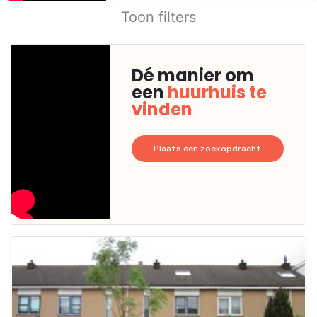
Toon filters
Dé manier om
een
huurhuis te
vinden
Plaats een zoekopdracht
Deze woning
is
waarschijnlijk
al verhuurd
Om kans te
maken moet je