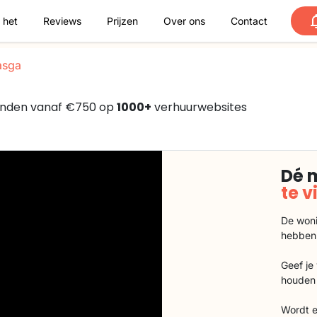
 het
Reviews
Prijzen
Over ons
Contact
asga
vonden vanaf €750 op
1000+
verhuurwebsites
Dé 
te 
De woni
hebben
Geef je
houden 
Wordt e