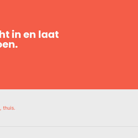
t in en laat
oen.
, thuis.