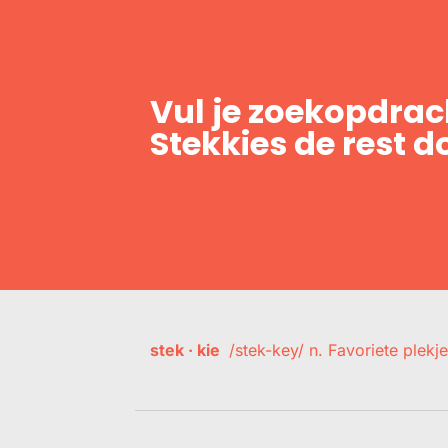
Vul je zoekopdrach
Stekkies de rest d
stek · kie
/stek-key/ n. Favoriete plekje