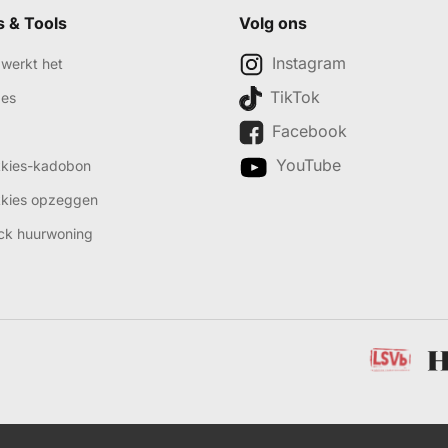
s & Tools
Volg ons
Instagram
werkt het
TikTok
des
Facebook
YouTube
kkies-kadobon
kkies opzeggen
ck huurwoning