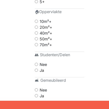
5+
🏠Oppervlakte
10m²+
20m²+
40m²+
50m²+
70m²+
👥 Studenten/Delen
Nee
Ja
🛋 Gemeubileerd
Nee
Ja