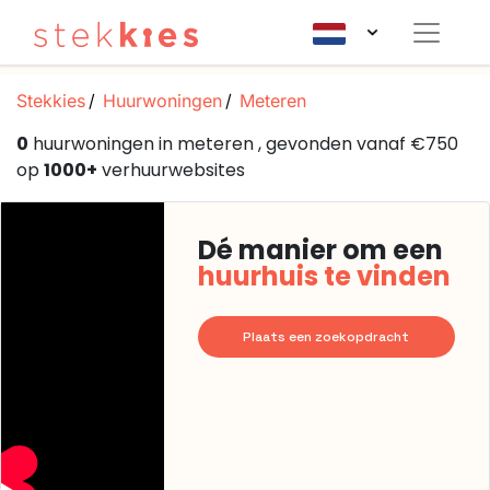
Stekkies
Huurwoningen
Meteren
0
huurwoningen in meteren , gevonden vanaf €750
op
1000+
verhuurwebsites
Dé manier om een
huurhuis te vinden
Plaats een zoekopdracht