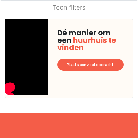
Toon filters
Dé manier om
een
huurhuis te
vinden
Plaats een zoekopdracht