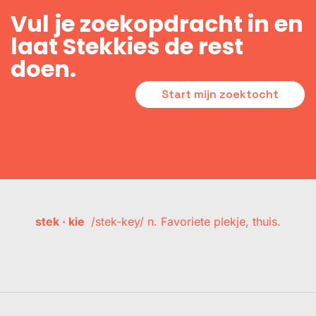
Vul je zoekopdracht in en
laat Stekkies de rest
doen.
Start mijn zoektocht
stek · kie
/stek-key/ n. Favoriete plekje, thuis.