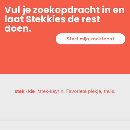
Vul je zoekopdracht in en
laat Stekkies de rest
doen.
Start mijn zoektocht
stek · kie
/stek-key/ n. Favoriete plekje, thuis.