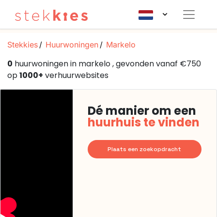
Stekkies
Huurwoningen
Markelo
0
huurwoningen in markelo , gevonden vanaf €750
op
1000+
verhuurwebsites
Dé manier om een
huurhuis te vinden
Plaats een zoekopdracht