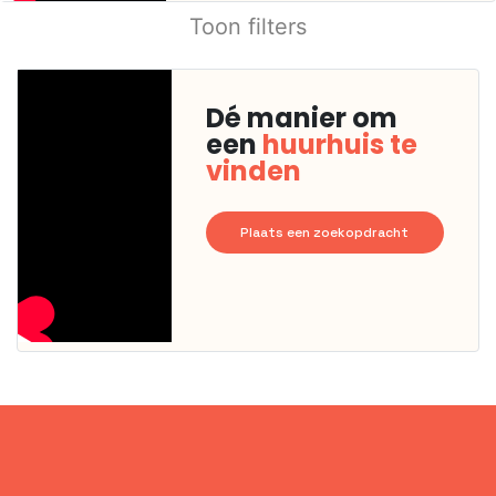
Toon filters
Dé manier om
een
huurhuis te
vinden
Plaats een zoekopdracht