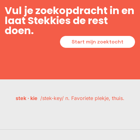
Vul je zoekopdracht in en
laat Stekkies de rest
doen.
Start mijn zoektocht
stek · kie
/stek-key/ n. Favoriete plekje, thuis.