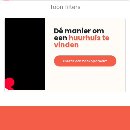
Toon filters
Dé manier om
een
huurhuis te
vinden
Plaats een zoekopdracht