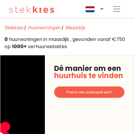
Stekkies
Huurwoningen
Maasdijk
0
huurwoningen in maasdijk , gevonden vanaf €750
op
1000+
verhuurwebsites
Dé manier om een
huurhuis te vinden
Plaats een zoekopdracht