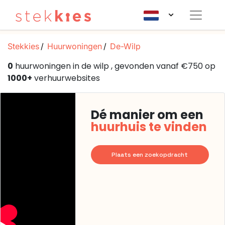
Stekkies
Huurwoningen
De-Wilp
0
huurwoningen in de wilp , gevonden vanaf €750 op
1000+
verhuurwebsites
Dé manier om een
huurhuis te vinden
Plaats een zoekopdracht