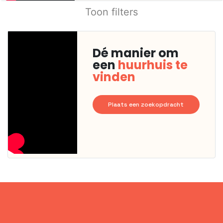
Toon filters
Dé manier om
een
huurhuis te
vinden
Plaats een zoekopdracht