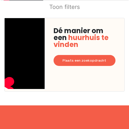
Toon filters
Dé manier om
een
huurhuis te
vinden
Plaats een zoekopdracht