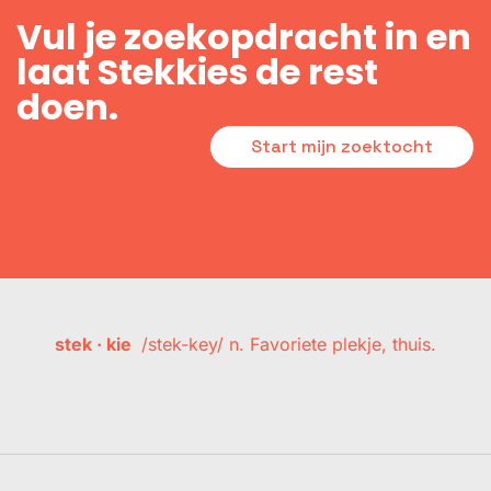
Vul je zoekopdracht in en
laat Stekkies de rest
doen.
Start mijn zoektocht
stek · kie
/stek-key/ n. Favoriete plekje, thuis.