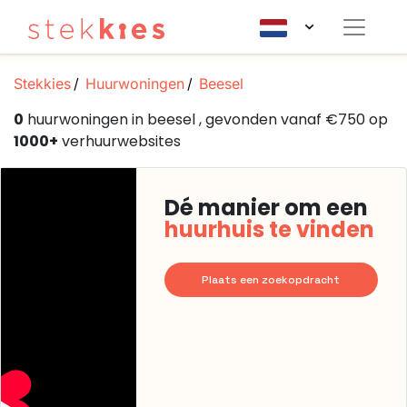
Stekkies
Huurwoningen
Beesel
0
huurwoningen in beesel , gevonden vanaf €750 op
1000+
verhuurwebsites
Dé manier om een
huurhuis te vinden
Plaats een zoekopdracht