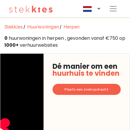
Stekkies
Huurwoningen
Herpen
0
huurwoningen in herpen , gevonden vanaf €750 op
1000+
verhuurwebsites
Dé manier om een
huurhuis te vinden
Plaats een zoekopdracht