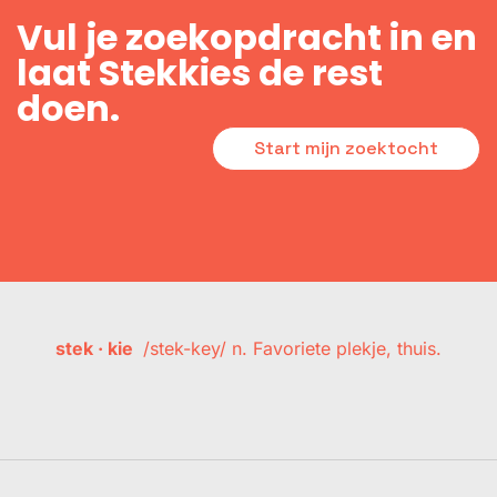
Vul je zoekopdracht in en
laat Stekkies de rest
doen.
Start mijn zoektocht
stek · kie
/stek-key/ n. Favoriete plekje, thuis.