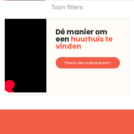
Toon filters
Dé manier om
een
huurhuis te
vinden
Plaats een zoekopdracht