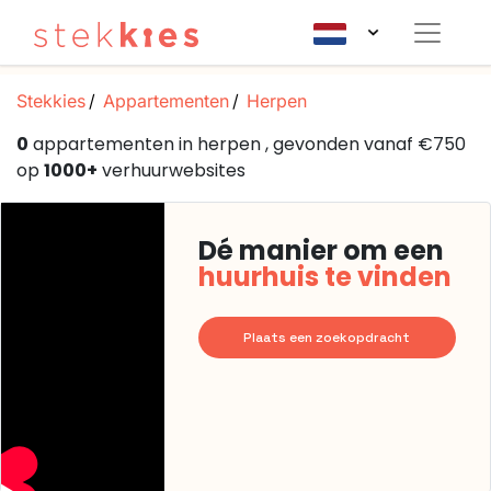
Stekkies
Appartementen
Herpen
0
appartementen in herpen , gevonden vanaf €750
op
1000+
verhuurwebsites
Dé manier om een
huurhuis te vinden
Plaats een zoekopdracht