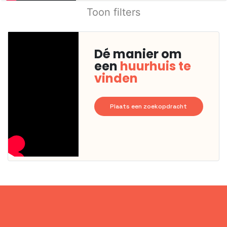
Toon filters
Dé manier om
een
huurhuis te
vinden
Plaats een zoekopdracht