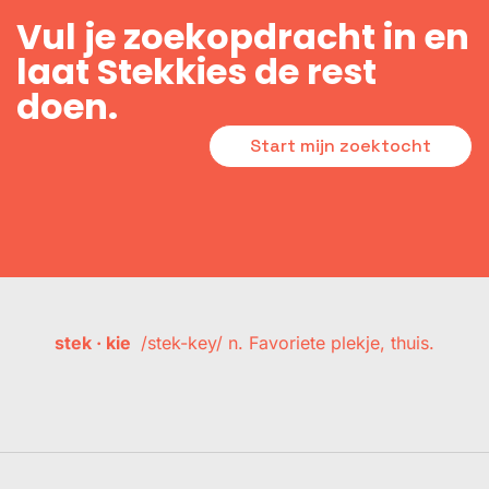
Vul je zoekopdracht in en
laat Stekkies de rest
doen.
Start mijn zoektocht
stek · kie
/stek-key/ n. Favoriete plekje, thuis.