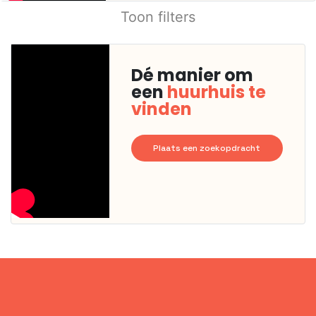
Toon filters
Dé manier om
een
huurhuis te
vinden
Plaats een zoekopdracht