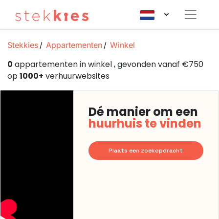
Stekkies
Appartementen
Winkel
0
appartementen in winkel , gevonden vanaf €750
op
1000+
verhuurwebsites
Dé manier om een
huurhuis te vinden
Plaats een zoekopdracht