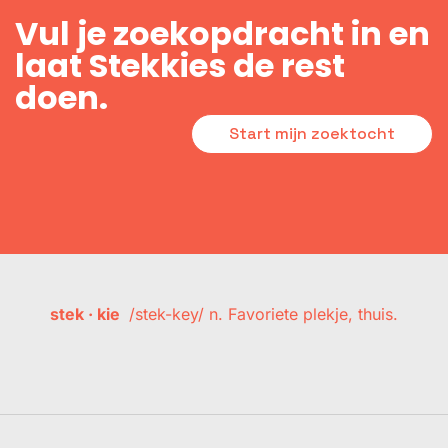
Vul je zoekopdracht in en
laat Stekkies de rest
doen.
Start mijn zoektocht
stek · kie
/stek-key/ n. Favoriete plekje, thuis.