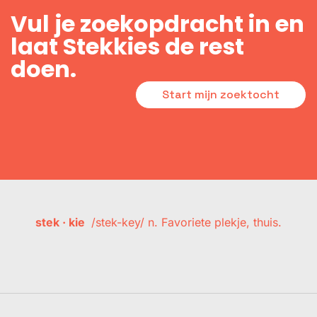
Vul je zoekopdracht in en
laat Stekkies de rest
doen.
Start mijn zoektocht
stek · kie
/stek-key/ n. Favoriete plekje, thuis.