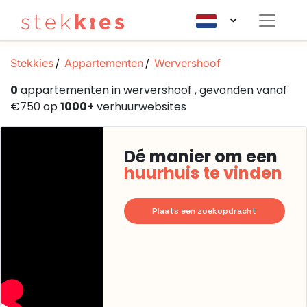
Stekkies
Appartementen
Wervershoof
0
appartementen in wervershoof , gevonden vanaf
€750 op
1000+
verhuurwebsites
Dé manier om een
huurhuis te vinden
Plaats een zoekopdracht