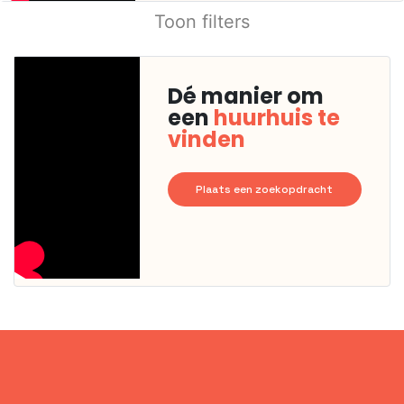
Toon filters
Dé manier om
een
huurhuis te
vinden
Plaats een zoekopdracht