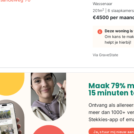
Wassenaar
2
201m
| 6 slaapkamer
€4500 per maan
Deze woning is 
Om kans te make
helpt je hierbij!
Via GraveState
Maak 79% m
15 minuten 
Ontvang als alleree
meer dan 1000+ ver
Stekkies-app of ema
Ja, stuur mij nieuw aa