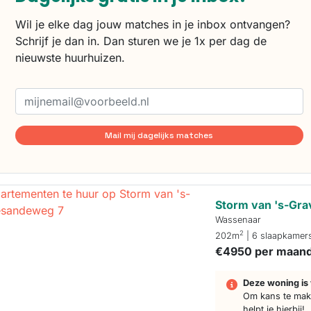
Wil je elke dag jouw matches in je inbox ontvangen?
Schrijf je dan in. Dan sturen we je 1x per dag de
nieuwste huurhuizen.
Mail mij dagelijks matches
Storm van 's-Gr
Wassenaar
2
202m
| 6 slaapkamer
€4950 per maan
Deze woning is 
Om kans te make
helpt je hierbij!