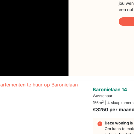
jou wen
een not
Baronielaan 14
Wassenaar
2
156m
| 4 slaapkamers
€3250 per maan
Deze woning is 
Om kans te make