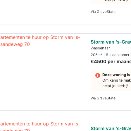
Via GraveState
Storm van 's-Gr
Wassenaar
2
205m
| 6 slaapkamer
€4500 per maan
Deze woning is 
Om kans te make
helpt je hierbij!
Via GraveState
Storm van 's-Gr