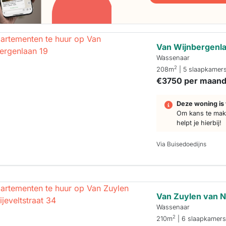
Van Wijnbergenla
Wassenaar
2
208m
| 5 slaapkamer
€3750 per maan
Deze woning is 
Om kans te make
helpt je hierbij!
Via Buisedoedijns
Van Zuylen van Ni
Wassenaar
2
210m
| 6 slaapkamer