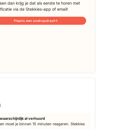
sen dan krijg je dat als eerste te horen met
ificatie via de Stekkies-app of email!
Plaats een zoekopdracht
d
waarschijnlijk al verhuurd
n moet je binnen 15 minuten reageren. Stekkies