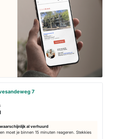
avesandeweg 7
s
d
waarschijnlijk al verhuurd
n moet je binnen 15 minuten reageren. Stekkies