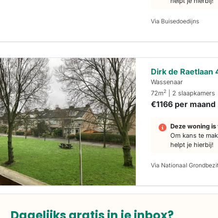
helpt je hierbij!
Via Buisedoedijns
Dirk de Raetlaan 
Wassenaar
2
72m
| 2 slaapkamers
€1166 per maand
Deze woning is 
Om kans te make
helpt je hierbij!
Via Nationaal Grondbezi
Dagelijks gratis in je inbox?