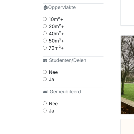
🏠Oppervlakte
10m²+
20m²+
40m²+
50m²+
70m²+
👥 Studenten/Delen
Nee
Ja
🛋 Gemeubileerd
Nee
Ja