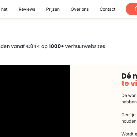
 het
Reviews
Prijzen
Over ons
Contact
nden vanaf €844 op
1000+
verhuurwebsites
Dé 
te 
De woni
hebben
Geef je
houden 
Wordt e