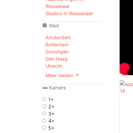
Wassenaar
Studios in Wassenaar
🏢 Stad
Amsterdam
Rotterdam
Groningen
Den Haag
Utrecht
Meer steden
🛏 Kamers
1+
2+
3+
4+
5+