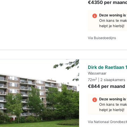
€4350 per maan
Deze woning is 
Om kans te make
helpt je hierbij!
Via Buisedoedijns
Dirk de Raetlaan 
Wassenaar
2
72m
| 2 slaapkamers
€844 per maand
Deze woning is 
Om kans te make
helpt je hierbij!
Via Nationaal Grondbezi