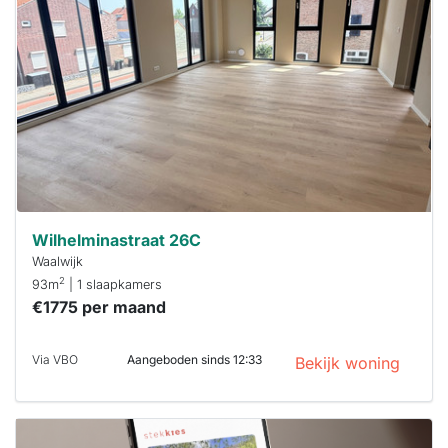
al verhuurd
Om kans te
maken moet je
binnen 15
minuten
reageren.
Stekkies helpt
je hierbij!
Wilhelminastraat 26C
Waalwijk
2
93m
| 1 slaapkamers
€1775 per maand
Via VBO
Aangeboden sinds 12:33
Bekijk woning