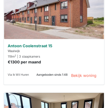
binnen 15
minuten
reageren.
Stekkies helpt
je hierbij!
Antoon Coolenstraat 15
Waalwijk
2
119m
| 3 slaapkamers
€1300 per maand
Via Ik Wil Huren
Aangeboden sinds 1:48
Bekijk woning
Deze woning
is
waarschijnlijk