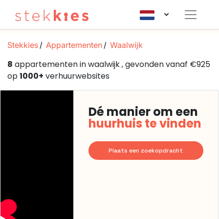
Stekkies
Appartementen
Waalwijk
8
appartementen in waalwijk , gevonden vanaf €925
op
1000+
verhuurwebsites
Dé manier om een
huurhuis te vinden
Plaats een zoekopdracht