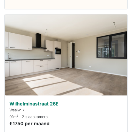
Deze woning
is
waarschijnlijk
al verhuurd
Om kans te
maken moet je
binnen 15
minuten
reageren.
Stekkies helpt
je hierbij!
Wilhelminastraat 26E
Waalwijk
2
91m
| 2 slaapkamers
€1750 per maand