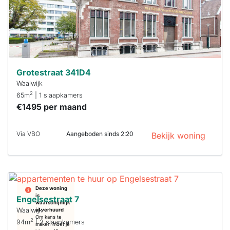
je hierbij!
Grotestraat 341D4
Waalwijk
2
65m
| 1 slaapkamers
€1495 per maand
Via VBO
Aangeboden sinds 2:20
Bekijk woning
Deze woning
is
Engelsestraat 7
waarschijnlijk
Waalwijk
al verhuurd
Om kans te
2
94m
| 2 slaapkamers
maken moet je