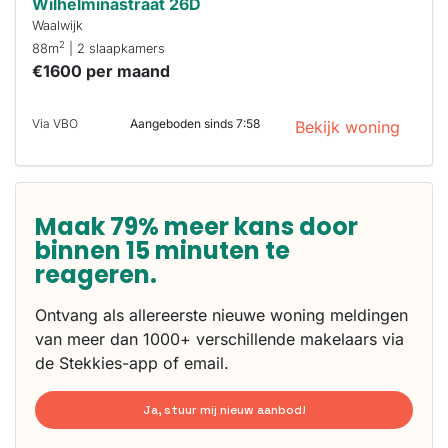
Wilhelminastraat 26D
Waalwijk
2
88m
| 2 slaapkamers
€1600 per maand
Via VBO
Aangeboden sinds 7:58
Bekijk woning
Maak 79% meer kans door
binnen 15 minuten te
reageren.
Ontvang als allereerste nieuwe woning meldingen
van meer dan 1000+ verschillende makelaars via
de Stekkies-app of email.
Ja, stuur mij nieuw aanbod!