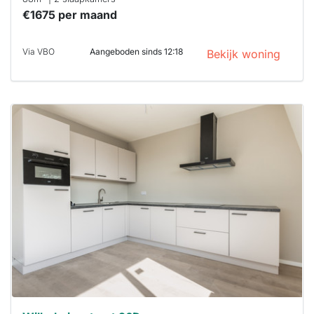
€1675 per maand
Via VBO
Aangeboden sinds 12:18
Bekijk woning
Deze woning
is
waarschijnlijk
al verhuurd
Om kans te
maken moet je
binnen 15
minuten
reageren.
Stekkies helpt
je hierbij!