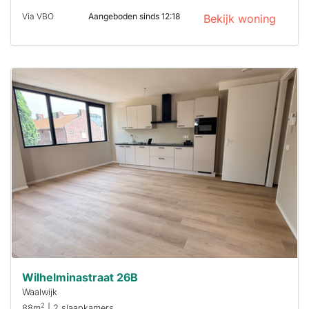
Via VBO
Aangeboden sinds 12:18
Bekijk woning
Deze woning
is
waarschijnlijk
al verhuurd
Om kans te
maken moet je
binnen 15
minuten
reageren.
Stekkies helpt
je hierbij!
Wilhelminastraat 26B
Waalwijk
2
88m
| 2 slaapkamers