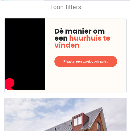
Toon filters
Dé manier om
een
huurhuis te
vinden
Plaats een zoekopdracht
Deze woning
is
waarschijnlijk
al verhuurd
Om kans te
maken moet je