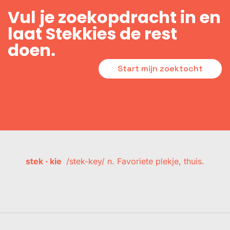
Vul je zoekopdracht in en
laat Stekkies de rest
doen.
Start mijn zoektocht
stek · kie
/stek-key/ n. Favoriete plekje, thuis.