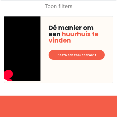
Toon filters
Dé manier om
een
huurhuis te
vinden
Plaats een zoekopdracht