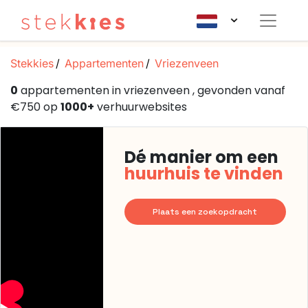
Stekkies
Appartementen
Vriezenveen
0
appartementen in vriezenveen , gevonden vanaf
€750 op
1000+
verhuurwebsites
Dé manier om een
huurhuis te vinden
Plaats een zoekopdracht