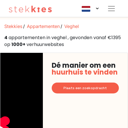
Stekkies
Appartementen
Veghel
4
appartementen in veghel , gevonden vanaf €1395
op
1000+
verhuurwebsites
Dé manier om een
huurhuis te vinden
Plaats een zoekopdracht