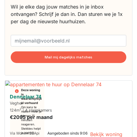
Wil je elke dag jouw matches in je inbox
ontvangen? Schrijf je dan in. Dan sturen we je 1x
per dag de nieuwste huurhuizen.
Mail mij dagelijks matches
Deze woning
is
Dennelaar 74
waarschijnlijk
Veghel
al verhuurd
Om kans te
2
124m
| 4 slaapkamers
maken moet je
€2095 per maand
binnen 15
minuten
reageren.
Stekkies helpt
Via Wonen123Api
Aangeboden sinds 9:06
je hierbij!
Bekijk woning