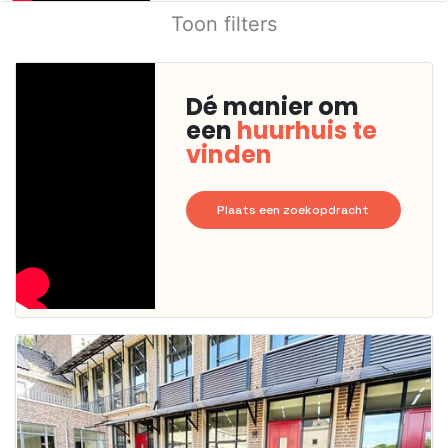
Toon filters
Dé manier om
een
huurhuis te
vinden
Plaats een zoekopdracht
Deze woning
is
waarschijnlijk
al verhuurd
Om kans te
maken moet je