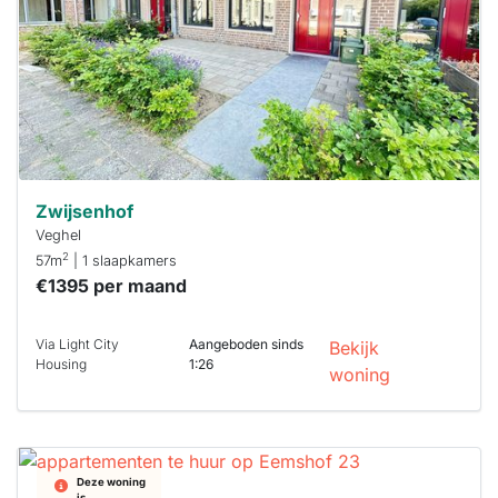
binnen 15
minuten
reageren.
Stekkies helpt
je hierbij!
Zwijsenhof
Veghel
2
57m
| 1 slaapkamers
€1395 per maand
Via Light City
Aangeboden sinds
Bekijk
Housing
1:26
woning
Deze woning
is