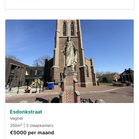
Deze woning
is
waarschijnlijk
al verhuurd
Om kans te
maken moet je
binnen 15
minuten
reageren.
Stekkies helpt
je hierbij!
Esdonkstraat
Veghel
2
350m
| 3 slaapkamers
€5000 per maand