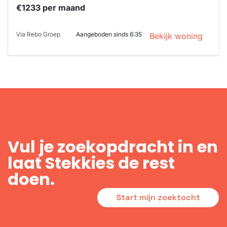
€1233 per maand
Via Rebo Groep
Aangeboden sinds 6:35
Bekijk woning
Vul je zoekopdracht in en
laat Stekkies de rest
doen.
Start mijn zoektocht