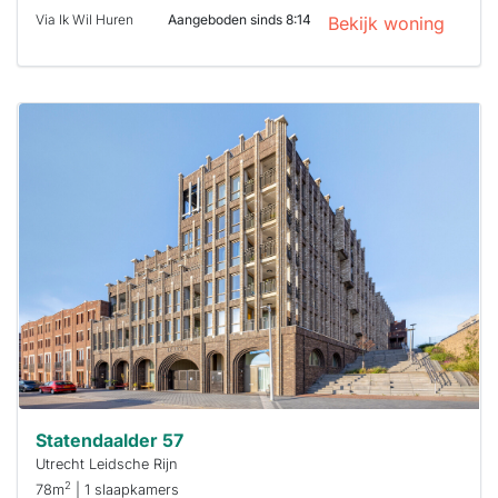
Via Ik Wil Huren
Aangeboden sinds 8:14
Bekijk woning
Deze woning
is
waarschijnlijk
al verhuurd
Om kans te
maken moet je
binnen 15
minuten
reageren.
Stekkies helpt
je hierbij!
Statendaalder 57
Utrecht Leidsche Rijn
2
78m
| 1 slaapkamers