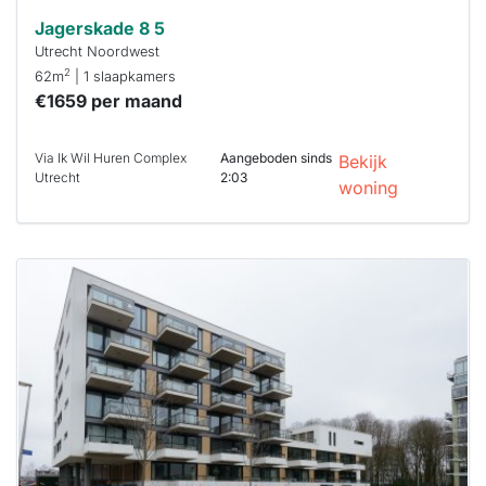
Jagerskade 8 5
Utrecht Noordwest
2
62m
| 1 slaapkamers
€1659 per maand
Via Ik Wil Huren Complex
Aangeboden sinds
Bekijk
Utrecht
2:03
woning
Deze woning
is
waarschijnlijk
al verhuurd
Om kans te
maken moet je
binnen 15
minuten
reageren.
Stekkies helpt
je hierbij!