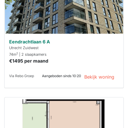
je hierbij!
Eendrachtlaan 6 A
Utrecht Zuidwest
2
74m
| 2 slaapkamers
€1495 per maand
Via Rebo Groep
Aangeboden sinds 10:20
Bekijk woning
Deze woning
is
waarschijnlijk
al verhuurd
Om kans te
maken moet je