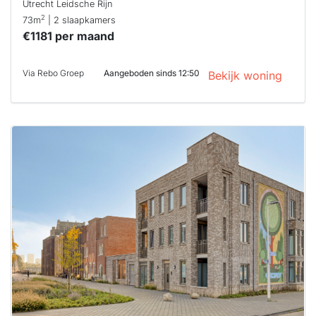
Utrecht Leidsche Rijn
2
73m
| 2 slaapkamers
€1181 per maand
Via Rebo Groep
Aangeboden sinds 12:50
Bekijk woning
Deze woning
is
waarschijnlijk
al verhuurd
Om kans te
maken moet je
binnen 15
minuten
reageren.
Stekkies helpt
je hierbij!