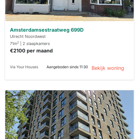
Amsterdamsestraatweg 699D
Utrecht Noordwest
2
71m
| 2 slaapkamers
€2100 per maand
Via Your Houses
Aangeboden sinds 11:30
Bekijk woning
Deze woning
is
waarschijnlijk
al verhuurd
Om kans te
maken moet je
binnen 15
minuten
reageren.
Stekkies helpt