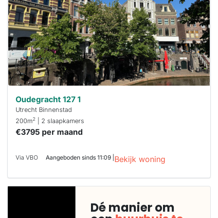
Oudegracht 127 1
Utrecht Binnenstad
2
200m
| 2 slaapkamers
€3795 per maand
Via VBO
Aangeboden sinds 11:09 |
Bekijk woning
Dé manier om