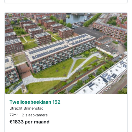
Deze woning
is
waarschijnlijk
al verhuurd
Om kans te
maken moet je
binnen 15
minuten
reageren.
Stekkies helpt
je hierbij!
Twellosebeeklaan 152
Utrecht Binnenstad
2
77m
| 2 slaapkamers
€1833 per maand