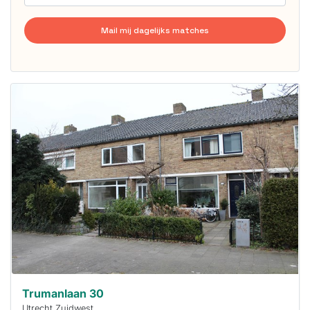
Mail mij dagelijks matches
Deze woning
is
waarschijnlijk
al verhuurd
Om kans te
maken moet je
binnen 15
minuten
reageren.
Stekkies helpt
je hierbij!
Trumanlaan 30
Utrecht Zuidwest