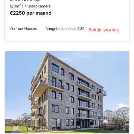
2
120m
| 4 slaapkamers
€2250 per maand
Via Your Houses
Aangeboden sinds 2:39
Bekijk woning
Deze woning
is
waarschijnlijk
al verhuurd
Om kans te
maken moet je
binnen 15
minuten
reageren.
Stekkies helpt
je hierbij!