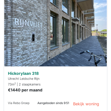
Deze woning
is
waarschijnlijk
al verhuurd
Om kans te
maken moet je
binnen 15
minuten
reageren.
Stekkies helpt
je hierbij!
Hickorylaan 318
Utrecht Leidsche Rijn
2
73m
| 2 slaapkamers
€1440 per maand
Via Rebo Groep
Aangeboden sinds 9:51
Bekijk woning