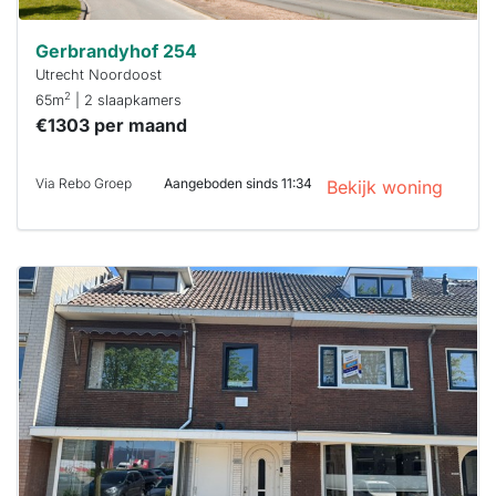
Gerbrandyhof 254
Utrecht Noordoost
2
65m
| 2 slaapkamers
€1303 per maand
Via Rebo Groep
Aangeboden sinds 11:34
Bekijk woning
Deze woning
is
waarschijnlijk
al verhuurd
Om kans te
maken moet je
binnen 15
minuten
reageren.
Stekkies helpt
je hierbij!