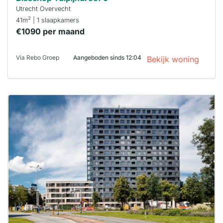
Utrecht Overvecht
2
41m
| 1 slaapkamers
€1090 per maand
Via Rebo Groep
Aangeboden sinds 12:04
Bekijk woning
Deze woning
is
waarschijnlijk
al verhuurd
Om kans te
maken moet je
binnen 15
minuten
reageren.
Stekkies helpt
je hierbij!