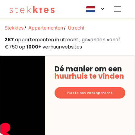
Stekkies
Appartementen
Utrecht
287
appartementen in utrecht , gevonden vanaf
€750 op
1000+
verhuurwebsites
Dé manier om een
huurhuis te vinden
Plaats een zoekopdracht