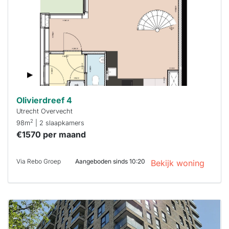
binnen 15
minuten
reageren.
Stekkies helpt
je hierbij!
Olivierdreef 4
Utrecht Overvecht
2
98m
| 2 slaapkamers
€1570 per maand
Via Rebo Groep
Aangeboden sinds 10:20
Bekijk woning
Deze woning
is