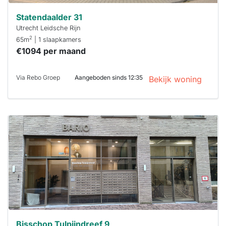
Statendaalder 31
Utrecht Leidsche Rijn
2
65m
| 1 slaapkamers
€1094 per maand
Via Rebo Groep
Aangeboden sinds 12:35
Bekijk woning
Deze woning
is
waarschijnlijk
al verhuurd
Om kans te
maken moet je
binnen 15
minuten
reageren.
Stekkies helpt
je hierbij!
Bisschop Tulpijndreef 9