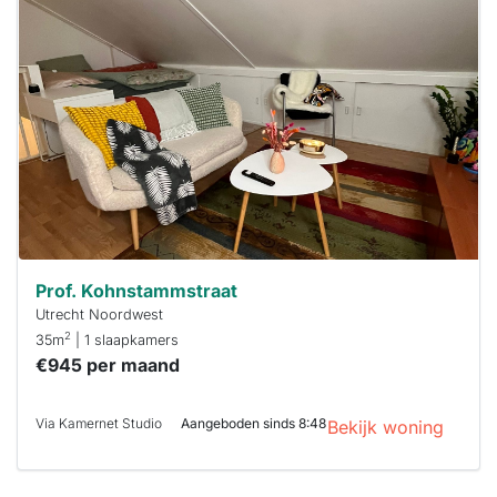
is
waarschijnlijk
al verhuurd
Om kans te
maken moet je
binnen 15
minuten
reageren.
Stekkies helpt
je hierbij!
Prof. Kohnstammstraat
Utrecht Noordwest
2
35m
| 1 slaapkamers
€945 per maand
Via Kamernet Studio
Aangeboden sinds 8:48
Bekijk woning