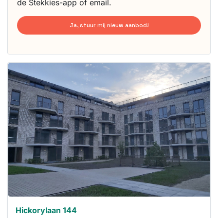
de Stekkies-app of email.
Ja, stuur mij nieuw aanbod!
Deze woning
is
waarschijnlijk
al verhuurd
Om kans te
maken moet je
binnen 15
minuten
reageren.
Stekkies helpt
je hierbij!
Hickorylaan 144