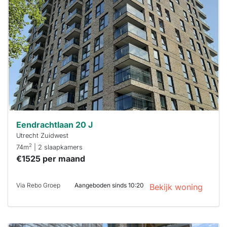
waarschijnlijk
al verhuurd
Om kans te
maken moet je
binnen 15
minuten
reageren.
Stekkies helpt
je hierbij!
Eendrachtlaan 20 J
Utrecht Zuidwest
2
74m
| 2 slaapkamers
€1525 per maand
Via Rebo Groep
Aangeboden sinds 10:20
Bekijk woning