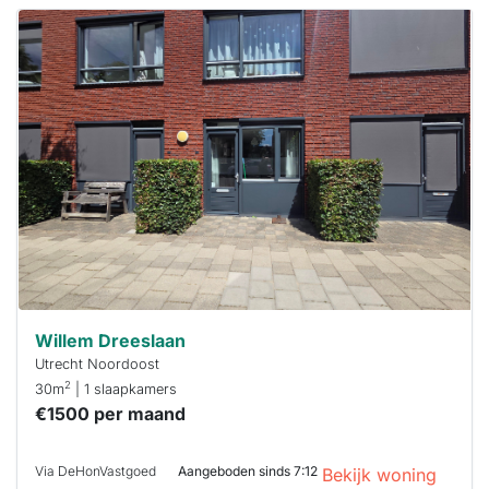
Deze woning
is
waarschijnlijk
al verhuurd
Om kans te
maken moet je
binnen 15
minuten
reageren.
Stekkies helpt
je hierbij!
Willem Dreeslaan
Utrecht Noordoost
2
30m
| 1 slaapkamers
€1500 per maand
Via DeHonVastgoed
Aangeboden sinds 7:12
Bekijk woning