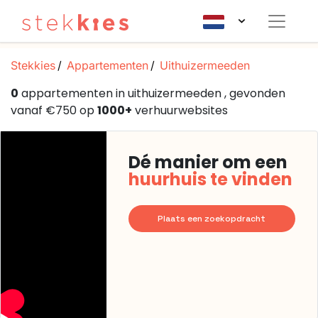
Stekkies
Appartementen
Uithuizermeeden
0
appartementen in uithuizermeeden , gevonden
vanaf €750 op
1000+
verhuurwebsites
Dé manier om een
huurhuis te vinden
Plaats een zoekopdracht