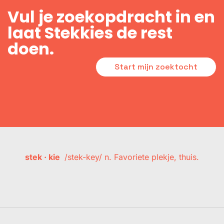
Vul je zoekopdracht in en
laat Stekkies de rest
doen.
Start mijn zoektocht
stek · kie
/stek-key/ n. Favoriete plekje, thuis.