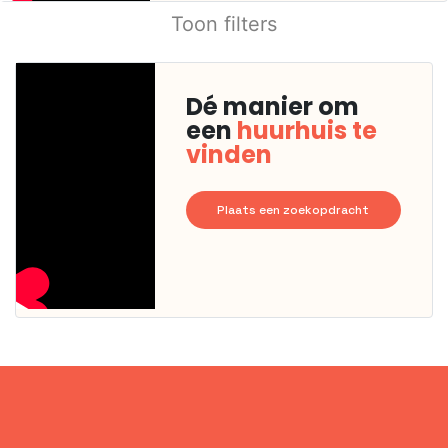
Toon filters
Dé manier om
een
huurhuis te
vinden
Plaats een zoekopdracht