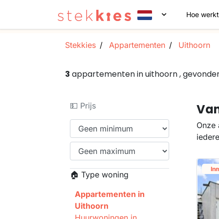
Hoe werkt
Stekkies
Appartementen
Uithoorn
3
appartementen in uithoorn , gevonde
💵 Prijs
Van
Onze 
ieder
In
🏠 Type woning
Appartementen in
Uithoorn
Huurwoningen in