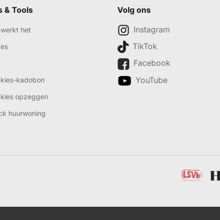
s & Tools
Volg ons
Instagram
werkt het
TikTok
des
Facebook
YouTube
kkies-kadobon
kkies opzeggen
ck huurwoning