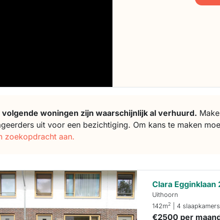
 volgende woningen zijn waarschijnlijk al verhuurd.
Makela
ageerders uit voor een bezichtiging. Om kans te maken moe
n zoekopdracht aan.
Clara Egginklaan
Uithoorn
2
142m
| 4 slaapkamer
€2500 per maan