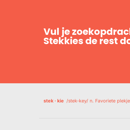
Vul je zoekopdrach
Stekkies de rest d
stek · kie
/stek-key/ n. Favoriete plekje