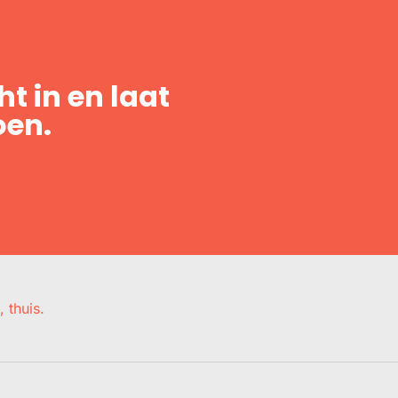
t in en laat
oen.
, thuis.