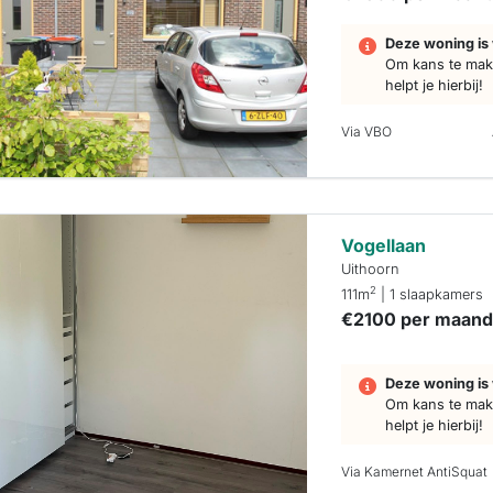
Deze woning is 
Om kans te make
helpt je hierbij!
Via VBO
Vogellaan
Uithoorn
2
111m
| 1 slaapkamers
€2100 per maan
Deze woning is 
Om kans te make
helpt je hierbij!
Via Kamernet AntiSquat