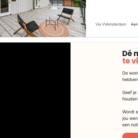
Via VVAmsterdam
Aan
Dé 
te 
De woni
hebben
Geef je
houden 
Wordt e
jou wen
een not