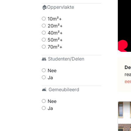
🏠Oppervlakte
10m²+
20m²+
40m²+
50m²+
70m²+
👥 Studenten/Delen
De
Nee
re
Ja
ee
🛋 Gemeubileerd
Nee
Ja