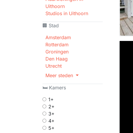
Uithoorn
Studios in Uithoorn
🏢 Stad
Amsterdam
Rotterdam
Groningen
Den Haag
Utrecht
Meer steden
🛏 Kamers
1+
2+
3+
4+
5+